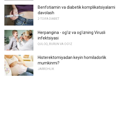
Benfotiamin va diabetik komplikatsiyalarni
davolash
2-TOIFA DIABET
Herpangina - og'iz va og'izning Virusli
infektsiyasi
QULOQ, BURUN VA OG'IZ
Histerektomiyadan keyin homiladorlik
mumkinmi?
JARROHLIK