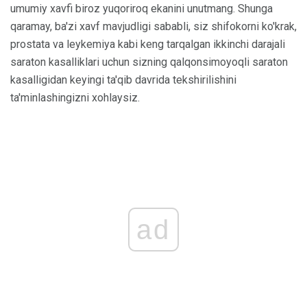
umumiy xavfi biroz yuqoriroq ekanini unutmang. Shunga
qaramay, ba'zi xavf mavjudligi sababli, siz shifokorni ko'krak,
prostata va leykemiya kabi keng tarqalgan ikkinchi darajali
saraton kasalliklari uchun sizning qalqonsimoyoqli saraton
kasalligidan keyingi ta'qib davrida tekshirilishini
ta'minlashingizni xohlaysiz.
ad