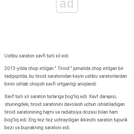
ad
Ushbu saraton xavfi turli xil edi.
2013-yilda chop etilgan "
Tiroid
" jurnalida chop etilgan bir
tadqiqotda, bu tiroid saratonidan keyin ushbu saratonlardan
birini ishlab chiqish xavfi ortganligi aniqlandi.
Xavf turli xil saraton turlariga bog'liq edi. Xavf darajasi,
shuningdek, tiroid saratonini davolash uchun ishlatiladigan
tiroid saratonining hajmi va radiatsiya dozasi bilan ham
bog'liq edi. Eng tez-tez uchraydigan ikkinchi saraton tupurik
bezi va buyrakning saratoni edi.