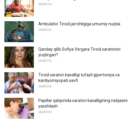
SARATON
Ambulator Tiroid jarrohligiga umumiy nuqtai
SARATON
Qanday qilib Sofiya Vergara Tiroid saratonini
yuqtirgan?
SARATON
Tiroid saraton kasalligi tufayli gipertoniya va
kardiyomiyopati xavfi
SARATON
Papillar qalqonida saraton kasalligining natijasini
yaxshilash
SARATON