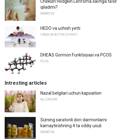
Chekish Hodgkin Lenfoma xavfiga ta'sir
qiladimi?
SARATON
HEDO va uchish yetti
ORQA VA BO'YIN OG'RIG'I
DHEAS Gormon Funktsiyasi va PCOS
PCOS
Intresting articles
Nazal belgilari uchun kapsaitsin
ALLERGIYA
Sizning saratonli dori-darmonlarni
kamaytirishning 4 ta oddiy usuli
SARATON