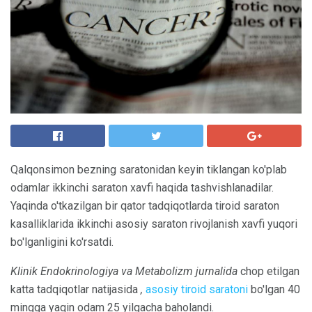
Qalqonsimon bezning saratonidan keyin tiklangan ko'plab
odamlar ikkinchi saraton xavfi haqida tashvishlanadilar.
Yaqinda o'tkazilgan bir qator tadqiqotlarda tiroid saraton
kasalliklarida ikkinchi asosiy saraton rivojlanish xavfi yuqori
bo'lganligini ko'rsatdi.
Klinik Endokrinologiya va Metabolizm jurnalida
chop etilgan
katta tadqiqotlar natijasida
,
asosiy tiroid saratoni
bo'lgan 40
mingga yaqin odam 25 yilgacha baholandi.