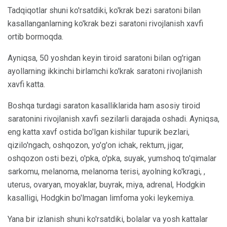
Tadqiqotlar shuni ko'rsatdiki, ko'krak bezi saratoni bilan
kasallanganlarning ko'krak bezi saratoni rivojlanish xavfi
ortib bormoqda.
Ayniqsa, 50 yoshdan keyin tiroid saratoni bilan og'rigan
ayollarning ikkinchi birlamchi ko'krak saratoni rivojlanish
xavfi katta.
Boshqa turdagi saraton kasalliklarida ham asosiy tiroid
saratonini rivojlanish xavfi sezilarli darajada oshadi. Ayniqsa,
eng katta xavf ostida bo'lgan kishilar tupurik bezlari,
qizilo'ngach, oshqozon, yo'g'on ichak, rektum, jigar,
oshqozon osti bezi, o'pka, o'pka, suyak, yumshoq to'qimalar
sarkomu, melanoma, melanoma terisi, ayolning ko'kragi, ,
uterus, ovaryan, moyaklar, buyrak, miya, adrenal, Hodgkin
kasalligi, Hodgkin bo'lmagan limfoma yoki leykemiya.
Yana bir izlanish shuni ko'rsatdiki, bolalar va yosh kattalar