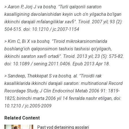
> Aaron P, Jorj J va boshq.
"Turli qalqonli saraton
kasalligining davolanishidan keyin uch o'n yilgacha bo'lgan
ikkinchi darajali mfalangiliklar xavfi".
Tiroid.
2007 yil;
93 (2):
504-515.
doi: 10.1210 / jc.2007-1154
> Kim C, Bi X va boshq.
"Tiroid mikrokarsinomlarida
boshlang'ich qalqonsimon tashxis tashxisi qo'yilgach,
ikkinchi saraton xavfi ortadi".
Tiroid.
2013 yil; 23 (5): 575-82.
doi: 10.1089 / sening.2011.0406.
Epub 2013 Apr 18.
> Sandeep, Thekkepat S va boshq.
al.
"Tiroidli rak
kasalliklarida ikkinchi darajali saraton: multinational Record
Recordage Study, J Clin Endocrinol Metab 2006 91: 1819-
1825; birinchi marta 2006 yil 14 fevralda nashr etilgan, doi:
10.1210 / jc.2005-2009
Related Content
Past yod dietasining asoslari