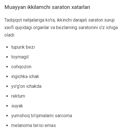
Muayyan ikkilamchi saraton xatarlari
Tadqiqot natijalariga ko'ra, ikkinchi darajali saraton xuruji
xavfi quyidagi organlar va bezlarning saratonini o'z ichiga
oladi:
tupurik bezi
toymagil
oshqozon
ingichka ichak
yo'g'on ichakda
rektum
suyak
yumshoq to'qimalarni sarcoma
melanoma terisi emas