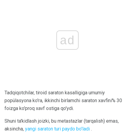
ad
Tadqiqotchilar, tiroid saraton kasalligiga umumiy
popülasyona ko'ra, ikkinchi birlamchi saraton xavfini% 30
foizga ko'proq xavf ostiga qo'ydi.
Shuni ta'kidlash joizki, bu metastazlar (tarqalish) emas,
aksincha,
yangi saraton turi paydo bo'ladi
.