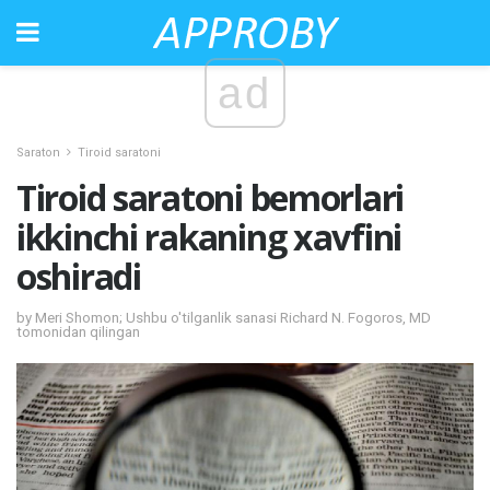
ad
Saraton
Tiroid saratoni
Tiroid saratoni bemorlari
ikkinchi rakaning xavfini
oshiradi
by Meri Shomon; Ushbu o'tilganlik sanasi Richard N. Fogoros, MD
tomonidan qilingan