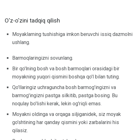
O'z-o'zini tadqiq qilish
Moyaklarning tushishiga imkon beruvchi issiq dazmolni
ushlang.
Barmoqlaringizni sovunlang.
Bir qo'lning bosh va bosh barmoqlari orasidagi bir
moyakning yuqori qismini boshqa qo'l bilan tuting.
Qo'llaringiz uchraguncha bosh barmog'ingizni va
barmog'ingizni pastga silkitib, pastga bosing. Bu
noqulay bo'lishi kerak, lekin og'riqli emas.
Moyakni oldinga va orqaga siljiganidek, siz moyak
go'shtining har qanday qismini yoki zarbalarini his
qilasiz.