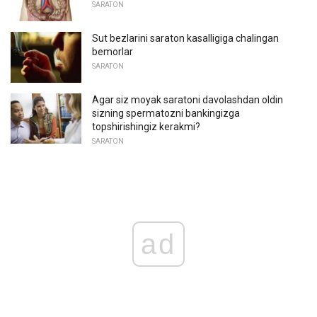
SARATON
Sut bezlarini saraton kasalligiga chalingan
bemorlar
SARATON
Agar siz moyak saratoni davolashdan oldin
sizning spermatozni bankingizga
topshirishingiz kerakmi?
SARATON
ad