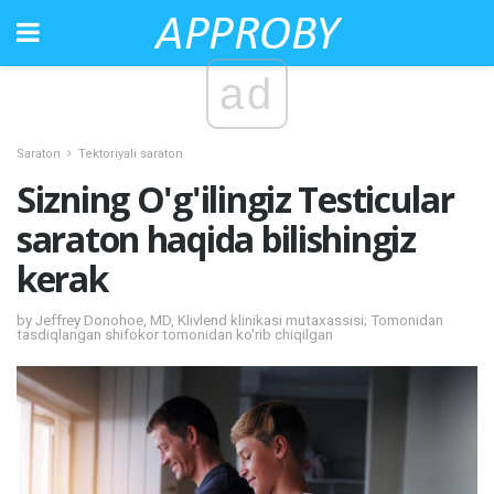
ad
Saraton
Tektoriyali saraton
Sizning O'g'ilingiz Testicular
saraton haqida bilishingiz
kerak
by Jeffrey Donohoe, MD, Klivlend klinikasi mutaxassisi; Tomonidan
tasdiqlangan shifokor tomonidan ko'rib chiqilgan