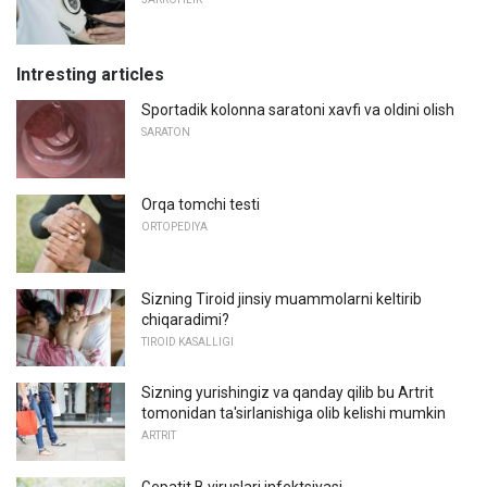
Intresting articles
Sportadik kolonna saratoni xavfi va oldini olish
SARATON
Orqa tomchi testi
ORTOPEDIYA
Sizning Tiroid jinsiy muammolarni keltirib
chiqaradimi?
TIROID KASALLIGI
Sizning yurishingiz va qanday qilib bu Artrit
tomonidan ta'sirlanishiga olib kelishi mumkin
ARTRIT
Gepatit B viruslari infektsiyasi