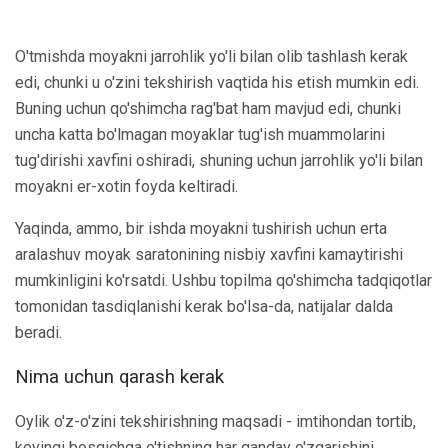
O'tmishda moyakni jarrohlik yo'li bilan olib tashlash kerak
edi, chunki u o'zini tekshirish vaqtida his etish mumkin edi.
Buning uchun qo'shimcha rag'bat ham mavjud edi, chunki
uncha katta bo'lmagan moyaklar tug'ish muammolarini
tug'dirishi xavfini oshiradi, shuning uchun jarrohlik yo'li bilan
moyakni er-xotin foyda keltiradi.
Yaqinda, ammo, bir ishda moyakni tushirish uchun erta
aralashuv moyak saratonining nisbiy xavfini kamaytirishi
mumkinligini ko'rsatdi. Ushbu topilma qo'shimcha tadqiqotlar
tomonidan tasdiqlanishi kerak bo'lsa-da, natijalar dalda
beradi.
Nima uchun qarash kerak
Oylik o'z-o'zini tekshirishning maqsadi - imtihondan tortib,
keyingi bosqichga o'tishning har qanday o'zgarishini