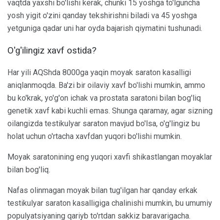
vaqtda yaxshi bo'lishi kerak, chunki 15 yoshga to'lguncha
yosh yigit o'zini qanday tekshirishni biladi va 45 yoshga
yetguniga qadar uni har oyda bajarish qiymatini tushunadi.
O'g'ilingiz xavf ostida?
Har yili AQShda 8000ga yaqin moyak saraton kasalligi
aniqlanmoqda. Ba'zi bir oilaviy xavf bo'lishi mumkin, ammo
bu ko'krak, yo'g'on ichak va prostata saratoni bilan bog'liq
genetik xavf kabi kuchli emas. Shunga qaramay, agar sizning
oilangizda testikulyar saraton mavjud bo'lsa, o'g'lingiz bu
holat uchun o'rtacha xavfdan yuqori bo'lishi mumkin.
Moyak saratonining eng yuqori xavfi shikastlangan moyaklar
bilan bog'liq.
Nafas olinmagan moyak bilan tug'ilgan har qanday erkak
testikulyar saraton kasalligiga chalinishi mumkin, bu umumiy
populyatsiyaning qariyb to'rtdan sakkiz baravarigacha.