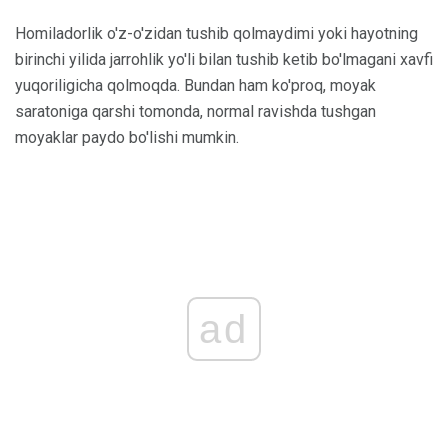
Homiladorlik o'z-o'zidan tushib qolmaydimi yoki hayotning
birinchi yilida jarrohlik yo'li bilan tushib ketib bo'lmagani xavfi
yuqoriligicha qolmoqda. Bundan ham ko'proq, moyak
saratoniga qarshi tomonda, normal ravishda tushgan
moyaklar paydo bo'lishi mumkin.
ad