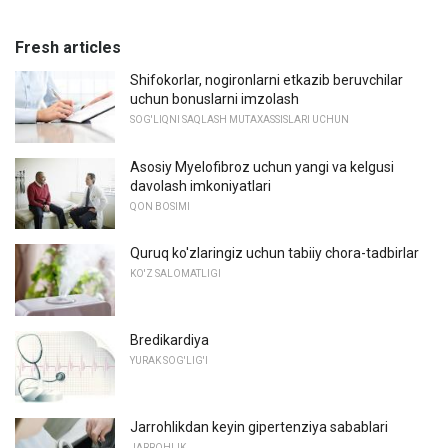
Fresh articles
Shifokorlar, nogironlarni etkazib beruvchilar
uchun bonuslarni imzolash
SOG'LIQNI SAQLASH MUTAXASSISLARI UCHUN
Asosiy Myelofibroz uchun yangi va kelgusi
davolash imkoniyatlari
QON BOSIMI
Quruq ko'zlaringiz uchun tabiiy chora-tadbirlar
KO'Z SALOMATLIGI
Bredikardiya
YURAK SOG'LIG'I
Jarrohlikdan keyin gipertenziya sabablari
JARROHLIK