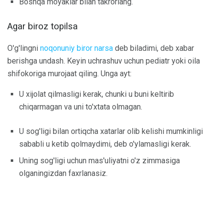
Boshqa moyaklar bilan takrorlang.
Agar biroz topilsa
O'g'lingni
noqonuniy biror narsa
deb biladimi, deb xabar
berishga undash. Keyin uchrashuv uchun pediatr yoki oila
shifokoriga murojaat qiling. Unga ayt:
U xijolat qilmasligi kerak, chunki u buni keltirib
chiqarmagan va uni to'xtata olmagan.
U sog'ligi bilan ortiqcha xatarlar olib kelishi mumkinligi
sababli u ketib qolmaydimi, deb o'ylamasligi kerak.
Uning sog'ligi uchun mas'uliyatni o'z zimmasiga
olganingizdan faxrlanasiz.