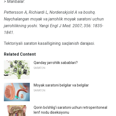
> Manbalar:
Pettersson A, Richiardi L, Nordenskjold A va boshq.
Naychalangan moyak va jarrohlik moyak saratoni uchun
jarrohlikning yoshi.
Yangi Engl J Med.
2007; 356: 1835-
1841.
Tektoriyali saraton kasalligining saqlanish darajasi.
Related Content
Qanday jarrohlik sabablari?
SARATON
Moyak saratoni belgilar va belgilar
SARATON
Qorin bo'shlig'i saratoni uchun retroperitoneal
lenf nodu diseksiyonu