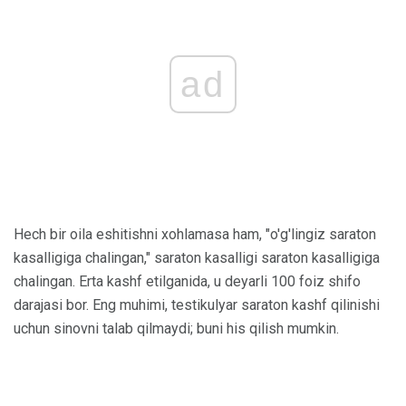
ad
Hech bir oila eshitishni xohlamasa ham, "o'g'lingiz saraton
kasalligiga chalingan," saraton kasalligi saraton kasalligiga
chalingan. Erta kashf etilganida, u deyarli 100 foiz shifo
darajasi bor. Eng muhimi, testikulyar saraton kashf qilinishi
uchun sinovni talab qilmaydi; buni his qilish mumkin.