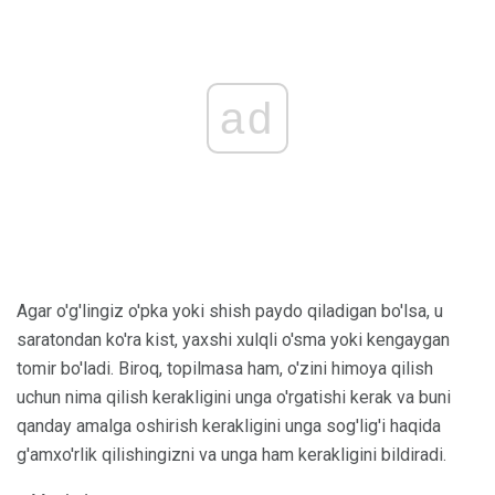
ad
Agar o'g'lingiz o'pka yoki shish paydo qiladigan bo'lsa, u
saratondan ko'ra kist, yaxshi xulqli o'sma yoki kengaygan
tomir bo'ladi. Biroq, topilmasa ham, o'zini himoya qilish
uchun nima qilish kerakligini unga o'rgatishi kerak va buni
qanday amalga oshirish kerakligini unga sog'lig'i haqida
g'amxo'rlik qilishingizni va unga ham kerakligini bildiradi.