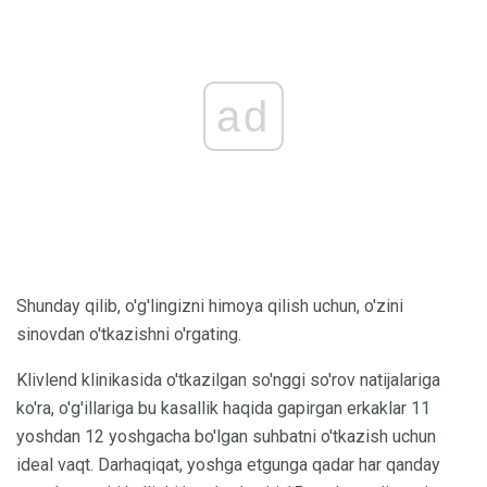
ad
Shunday qilib, o'g'lingizni himoya qilish uchun, o'zini
sinovdan o'tkazishni o'rgating.
Klivlend klinikasida o'tkazilgan so'nggi so'rov natijalariga
ko'ra, o'g'illariga bu kasallik haqida gapirgan erkaklar 11
yoshdan 12 yoshgacha bo'lgan suhbatni o'tkazish uchun
ideal vaqt. Darhaqiqat, yoshga etgunga qadar har qanday