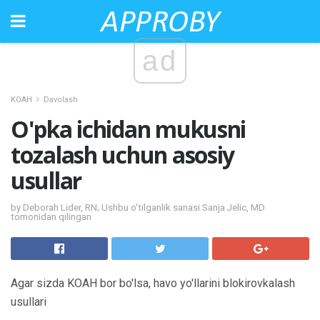
ad
KOAH
Davolash
O'pka ichidan mukusni
tozalash uchun asosiy
usullar
by Deborah Lider, RN; Ushbu o'tilganlik sanasi Sanja Jelic, MD
tomonidan qilingan
Agar sizda KOAH bor bo'lsa, havo yo'llarini blokirovkalash
usullari