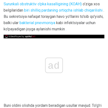
Surunkali obstruktiv o'pka kasalligining (KOAH)
o'ziga xos
belgilaridan
biri shilliq pardaning ortiqcha ishlab chiqarilishi
.
Bu sekretsiya nafaqat toraygan havo yo'llarini to'sib qo'yishi,
balki ular
bakterial pnevmoniya
kabi infektsiyalar uchun
ko'payadigan joyga aylanishi mumkin
.
ad
Buni oldini olishda yordam beradigan usullar mavjud. To'g'ri