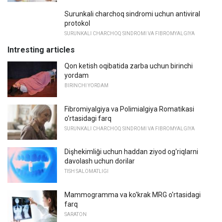
Surunkali charchoq sindromi uchun antiviral
protokol
SURUNKALI CHARCHOQ SINDROMI VA FIBROMYALGIYA
Intresting articles
Qon ketish oqibatida zarba uchun birinchi
yordam
BIRINCHI YORDAM
Fibromiyalgiya va Polimialgiya Romatikasi
o'rtasidagi farq
SURUNKALI CHARCHOQ SINDROMI VA FIBROMYALGIYA
Dişhekimliği uchun haddan ziyod og'riqlarni
davolash uchun dorilar
TISH SALOMATLIGI
Mammogramma va ko'krak MRG o'rtasidagi
farq
SARATON