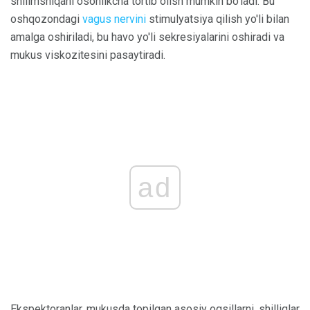
shilimshiqani osonlikcha tortib olish mumkin bo'ladi. Bu
oshqozondagi
vagus nervini
stimulyatsiya qilish yo'li bilan
amalga oshiriladi, bu havo yo'li sekresiyalarini oshiradi va
mukus viskozitesini pasaytiradi.
ad
Ekspektoranlar, mukusda topilgan asosiy oqsillarni, shilliqlar