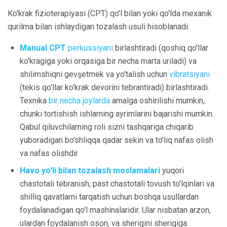
Ko'krak fizioterapiyasi (CPT) qo'l bilan yoki qo'lda mexanik
qurilma bilan ishlaydigan tozalash usuli hisoblanadi.
Manual CPT
perkussiyani
birlashtiradi (qoshiq qo'llar
ko'kragiga yoki orqasiga bir necha marta uriladi) va
shilimshiqni gevşetmek va yo'talish uchun
vibratsiyani
(tekis qo'llar ko'krak devorini tebrantiradi) birlashtiradi.
Texnika
bir necha joylarda
amalga oshirilishi mumkin,
chunki tortishish ishlarning ayrimlarini bajarishi mumkin.
Qabul qiluvchilarning roli sizni tashqariga chiqarib
yuboradigan bo'shliqqa qadar sekin va to'liq nafas olish
va nafas olishdir.
Havo yo'li bilan tozalash moslamalari
yuqori
chastotali tebranish, past chastotali tovush to'lqinlari va
shilliq qavatlarni tarqatish uchun boshqa usullardan
foydalanadigan qo'l mashinalaridir. Ular nisbatan arzon,
ulardan foydalanish oson, va sherigini sherigiga