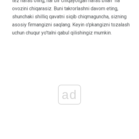
tez nafas oling, har bir chiqayotgan nafas bilan "ha"
ovozini chiqarasiz. Buni takrorlashni davom eting,
shunchaki shilliq qavatni siqib chiqmaguncha, sizning
asosiy firmangizni saqlang. Keyin o'pkangizni tozalash
uchun chuqur yo'talni qabul qilishingiz mumkin.
ad