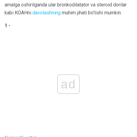
amalga oshirilganda ular bronkodilatator va steroid dorilar
kabi KOAHni
davolashning
muhim jihati bo'lishi mumkin.
1 -
ad