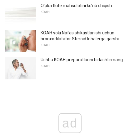
O'pka flute mahsulotini ko'rib chiqish
KOAH
KOAH yoki Nafas shikastlanishi uchun
bronxodilatator Steroid Inhalerga qarshi
KOAH
Ushbu KOAH preparatlarini birlashtirmang
KOAH
ad