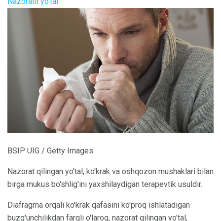
Nazoratli yo'tal
BSIP UIG / Getty Images
Nazorat qilingan yo'tal, ko'krak va oshqozon mushaklari bilan
birga mukus bo'shlig'ini yaxshilaydigan terapevtik usuldir.
Diafragma orqali ko'krak qafasini ko'proq ishlatadigan
buzg'unchilikdan farqli o'laroq, nazorat qilingan yo'tal,