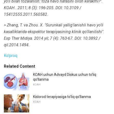
yo'li bilan tozalanish: toza havo nafasini olish kerakmi?".
KOAH
.
2011;
8 (3): 196-205.
DOI: 10.3109 /
15412555.2011.560582.
> Zhang, T. va Zhou.
X. "Surunkali yallig'lanishli havo yo'li
kasalliklarida ekspektor terapiyasining klinik qo'llanilishi".
Exp Ther Midiya.
2014 yil;
7 (4): 763-67.
DOI: 10.3892 /
qil.2014.1494.
Ko'proq
Related Content
KOAH uchun Advayd Diskus uchun to'liq
qo'llanma
KOAH
Kislorod terapiyasiga to'liq qo'llanma
KOAH