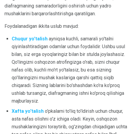
diafragmaning samaradorligini oshirish uchun yadro
mushaklarini barqarorlashtirishga qaratilgan.
Foydalanadigan ikkita uslub mavjud:
Chuqur yo'talish
ayniqsa kuchli, samarali yo'talni
qiyinlashtiradigan odamlar uchun foydalidir. Ushbu usul
bilan, siz erga oyoqlaringiz bilan bir stulda joylashasiz.
Qo'lingizni oshqozon atrofingizga o'rab, sizni chuqur
nafas olib, kuchli mo'rt yo'talasiz, bu esa sizning
qo'llaringizni mushak kaslariga qarshi qattiq siqib
chiqaradi. Sizning lablarini bo'shashdan ko'ra ko'proq
ushlab tursangiz, diafragmaning ishni ko'proq qilishiga
majburlaysiz.
Xafta yo'talish
o'pkalarni to'liq to'ldirish uchun chuqur,
asta nafas olishni o'z ichiga oladi. Keyin, oshqozon
mushaklaringizni toraytirib, og'zingdan chiqadigan uchta