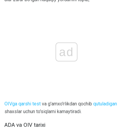
ad
OIVga qarshi test
va g'amxo'rlikdan qochib
qutuladigan
shaxslar uchun to'siqlarni kamaytiradi.
ADA va OIV tarixi