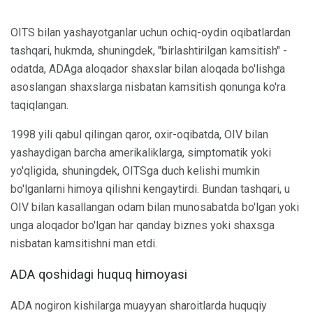
OITS bilan yashayotganlar uchun ochiq-oydin oqibatlardan
tashqari, hukmda, shuningdek, "birlashtirilgan kamsitish" -
odatda, ADAga aloqador shaxslar bilan aloqada bo'lishga
asoslangan shaxslarga nisbatan kamsitish qonunga ko'ra
taqiqlangan.
1998 yili qabul qilingan qaror, oxir-oqibatda, OIV bilan
yashaydigan barcha amerikaliklarga, simptomatik yoki
yo'qligida, shuningdek, OITSga duch kelishi mumkin
bo'lganlarni himoya qilishni kengaytirdi. Bundan tashqari, u
OIV bilan kasallangan odam bilan munosabatda bo'lgan yoki
unga aloqador bo'lgan har qanday biznes yoki shaxsga
nisbatan kamsitishni man etdi.
ADA qoshidagi huquq himoyasi
ADA nogiron kishilarga muayyan sharoitlarda huquqiy