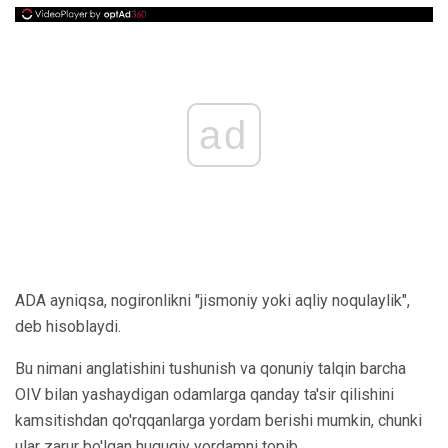
ad
ADA ayniqsa, nogironlikni "jismoniy yoki aqliy noqulaylik",
deb hisoblaydi.
Bu nimani anglatishini tushunish va qonuniy talqin barcha
OIV bilan yashaydigan odamlarga qanday ta'sir qilishini
kamsitishdan qo'rqqanlarga yordam berishi mumkin, chunki
ular zarur bo'lgan huquqiy yordamni topib,