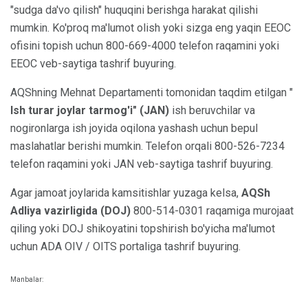
"sudga da'vo qilish" huquqini berishga harakat qilishi
mumkin. Ko'proq ma'lumot olish yoki sizga eng yaqin EEOC
ofisini topish uchun 800-669-4000 telefon raqamini yoki
EEOC veb-saytiga tashrif buyuring.
AQShning Mehnat Departamenti tomonidan taqdim etilgan "
Ish turar joylar tarmog'i" (JAN)
ish beruvchilar va
nogironlarga ish joyida oqilona yashash uchun bepul
maslahatlar berishi mumkin. Telefon orqali 800-526-7234
telefon raqamini yoki JAN veb-saytiga tashrif buyuring.
Agar jamoat joylarida kamsitishlar yuzaga kelsa,
AQSh
Adliya vazirligida (DOJ)
800-514-0301 raqamiga murojaat
qiling yoki DOJ shikoyatini topshirish bo'yicha ma'lumot
uchun ADA OIV / OITS portaliga tashrif buyuring.
Manbalar: