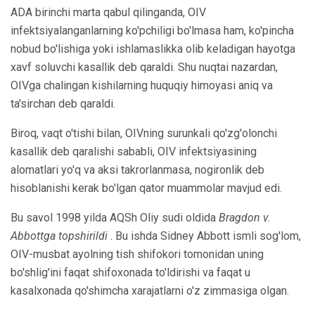
ADA birinchi marta qabul qilinganda, OIV
infektsiyalanganlarning ko'pchiligi bo'lmasa ham, ko'pincha
nobud bo'lishiga yoki ishlamaslikka olib keladigan hayotga
xavf soluvchi kasallik deb qaraldi. Shu nuqtai nazardan,
OIVga chalingan kishilarning huquqiy himoyasi aniq va
ta'sirchan deb qaraldi.
Biroq, vaqt o'tishi bilan, OIVning surunkali qo'zg'olonchi
kasallik deb qaralishi sababli, OIV infektsiyasining
alomatlari yo'q va aksi takrorlanmasa, nogironlik deb
hisoblanishi kerak bo'lgan qator muammolar mavjud edi.
Bu savol 1998 yilda AQSh Oliy sudi oldida
Bragdon v.
Abbottga topshirildi
. Bu ishda Sidney Abbott ismli sog'lom,
OIV-musbat ayolning tish shifokori tomonidan uning
bo'shlig'ini faqat shifoxonada to'ldirishi va faqat u
kasalxonada qo'shimcha xarajatlarni o'z zimmasiga olgan.