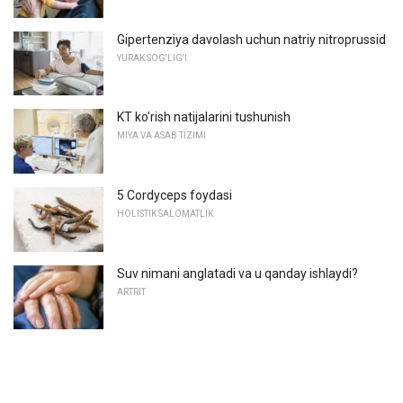
Gipertenziya davolash uchun natriy nitroprussid
YURAK SOG'LIG'I
KT ko'rish natijalarini tushunish
MIYA VA ASAB TIZIMI
5 Cordyceps foydasi
HOLISTIK SALOMATLIK
Suv nimani anglatadi va u qanday ishlaydi?
ARTRIT