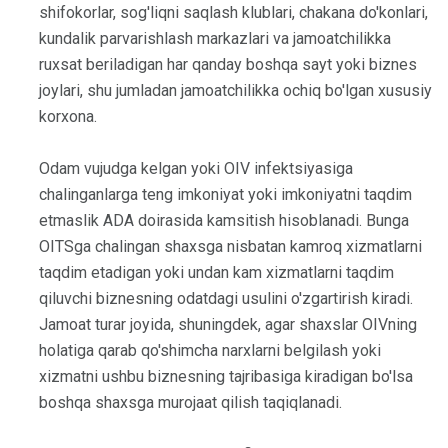
shifokorlar, sog'liqni saqlash klublari, chakana do'konlari,
kundalik parvarishlash markazlari va jamoatchilikka
ruxsat beriladigan har qanday boshqa sayt yoki biznes
joylari, shu jumladan jamoatchilikka ochiq bo'lgan xususiy
korxona.
Odam vujudga kelgan yoki OIV infektsiyasiga
chalinganlarga teng imkoniyat yoki imkoniyatni taqdim
etmaslik ADA doirasida kamsitish hisoblanadi. Bunga
OITSga chalingan shaxsga nisbatan kamroq xizmatlarni
taqdim etadigan yoki undan kam xizmatlarni taqdim
qiluvchi biznesning odatdagi usulini o'zgartirish kiradi.
Jamoat turar joyida, shuningdek, agar shaxslar OIVning
holatiga qarab qo'shimcha narxlarni belgilash yoki
xizmatni ushbu biznesning tajribasiga kiradigan bo'lsa
boshqa shaxsga murojaat qilish taqiqlanadi.