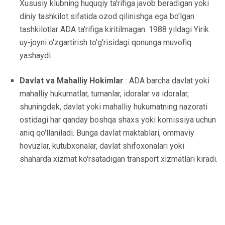
Xususiy klubning huquqiy ta'rifiga javob beradigan yoki
diniy tashkilot sifatida ozod qilinishga ega bo'lgan
tashkilotlar ADA ta'rifiga kiritilmagan. 1988 yildagi Yirik
uy-joyni o'zgartirish to'g'risidagi qonunga muvofiq
yashaydi.
Davlat va Mahalliy Hokimlar
: ADA barcha davlat yoki
mahalliy hukumatlar, tumanlar, idoralar va idoralar,
shuningdek, davlat yoki mahalliy hukumatning nazorati
ostidagi har qanday boshqa shaxs yoki komissiya uchun
aniq qo'llaniladi. Bunga davlat maktablari, ommaviy
hovuzlar, kutubxonalar, davlat shifoxonalari yoki
shaharda xizmat ko'rsatadigan transport xizmatlari kiradi.