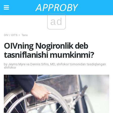
ad
OIV / OITS
Tarix
OIVning Nogironlik deb
tasniflanishi mumkinmi?
by Jeyms Myre va Dennis Sifris, MD, shifokor tomonidan tasdiqlangan
shifokor