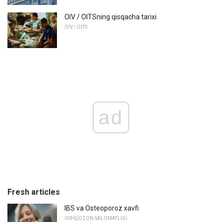
OIV / OITSning qisqacha tarixi
OIV / OITS
ad
Fresh articles
IBS va Osteoporoz xavfi
OSHQOZON SALOMATLIGI