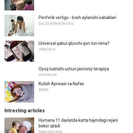
Periferik vertigo - bosh aylanishi sabablari
QULOQ, BURUN VA OG'IZ
Universal qabul qiluvchi qon turi nima?
JARROHLIK
Oyoq tushishi uchun jismoniy terapiya
ORTOPEDIYA
Kutish Apneasi va Nafas
ASTMA
Intresting articles
Humana 11 davlatda katta hajmdagi rejani
bekor qiladi
TIBBIY SUG'URTA