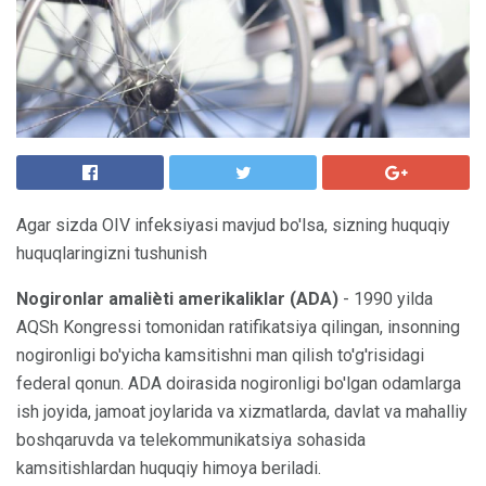
Agar sizda OIV infeksiyasi mavjud bo'lsa, sizning huquqiy
huquqlaringizni tushunish
Nogironlar amalièti amerikaliklar (ADA)
- 1990 yilda
AQSh Kongressi tomonidan ratifikatsiya qilingan, insonning
nogironligi bo'yicha kamsitishni man qilish to'g'risidagi
federal qonun. ADA doirasida nogironligi bo'lgan odamlarga
ish joyida, jamoat joylarida va xizmatlarda, davlat va mahalliy
boshqaruvda va telekommunikatsiya sohasida
kamsitishlardan huquqiy himoya beriladi.