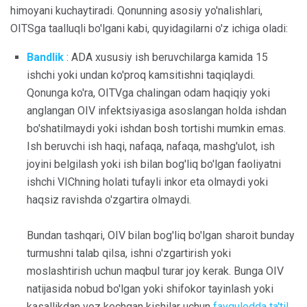
himoyani kuchaytiradi. Qonunning asosiy yo'nalishlari,
OITSga taalluqli bo'lgani kabi, quyidagilarni o'z ichiga oladi:
Bandlik
: ADA xususiy ish beruvchilarga kamida 15
ishchi yoki undan ko'proq kamsitishni taqiqlaydi.
Qonunga ko'ra, OITVga chalingan odam haqiqiy yoki
anglangan OIV infektsiyasiga asoslangan holda ishdan
bo'shatilmaydi yoki ishdan bosh tortishi mumkin emas.
Ish beruvchi ish haqi, nafaqa, nafaqa, mashg'ulot, ish
joyini belgilash yoki ish bilan bog'liq bo'lgan faoliyatni
ishchi VIChning holati tufayli inkor eta olmaydi yoki
haqsiz ravishda o'zgartira olmaydi.
Bundan tashqari, OIV bilan bog'liq bo'lgan sharoit bunday
turmushni talab qilsa, ishni o'zgartirish yoki
moslashtirish uchun maqbul turar joy kerak. Bunga OIV
natijasida nobud bo'lgan yoki shifokor tayinlash yoki
kasallikdan voz kechgan kishilar uchun
favqulodda ta'til