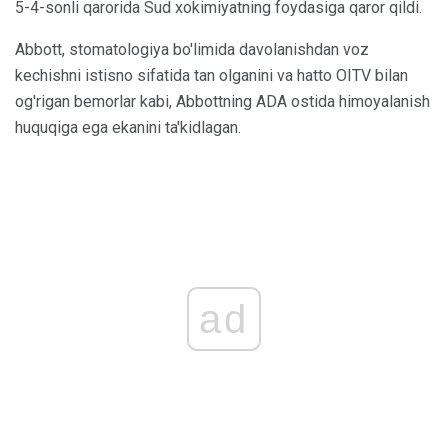
5-4-sonli qarorida Sud xokimiyatning foydasiga qaror qildi.
Abbott, stomatologiya bo'limida davolanishdan voz
kechishni istisno sifatida tan olganini va hatto OITV bilan
og'rigan bemorlar kabi, Abbottning ADA ostida himoyalanish
huquqiga ega ekanini ta'kidlagan.
ad