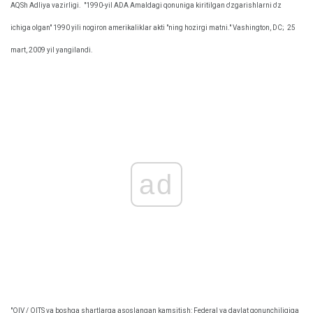
AQSh Adliya vazirligi.
"1990-yil ADA Amaldagi qonuniga kiritilgan o'zgarishlarni o'z
ichiga olgan" 1990 yili nogiron amerikaliklar akti "ning hozirgi matni." Vashington, DC;
25
mart, 2009 yil yangilandi.
ad
"OIV / OITS va boshqa shartlarga asoslangan kamsitish: Federal va davlat qonunchiligiga