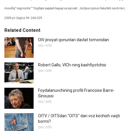
muvofiq" nogironlik "."
Sog'liqni saqlash huquqi va siyosati.
Jorjtaun qonun fakulteti nashrlari;
2000 yil: Qog'oz 94: 266-329.
Related Content
OIV jinoyat qonunlari davlat tomonidan
OIV / OITS
Robert Gallo, VICh-ning kashfiyotchisi
OIV / OITS
Foydalanuvchining profili Francoise Barre-
Sinoussi
OIV / OITS
OITV / OITSdan "OITS" dan voz kechish vaqti
bormi?
OIV / OITS