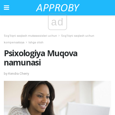
ad
Sog'liqni saqlash mutaxassislari uchun
Sog'liqni saqlash uchun
kompensatsiya
Ishga olish
Psixologiya Muqova
namunasi
by Kendra Cherry