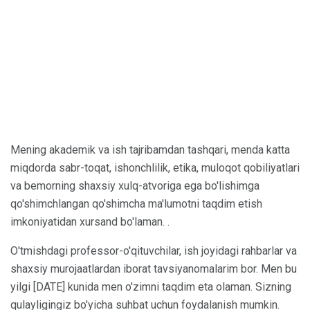
Mening akademik va ish tajribamdan tashqari, menda katta
miqdorda sabr-toqat, ishonchlilik, etika, muloqot qobiliyatlari
va bemorning shaxsiy xulq-atvoriga ega bo'lishimga
qo'shimchlangan qo'shimcha ma'lumotni taqdim etish
imkoniyatidan xursand bo'laman. .
O'tmishdagi professor-o'qituvchilar, ish joyidagi rahbarlar va
shaxsiy murojaatlardan iborat tavsiyanomalarim bor. Men bu
yilgi [DATE] kunida men o'zimni taqdim eta olaman. Sizning
qulayligingiz bo'yicha suhbat uchun foydalanish mumkin.