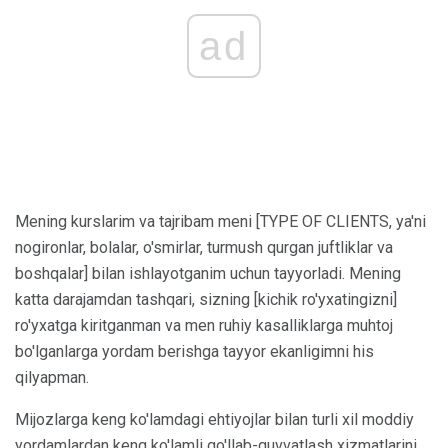
ad
Mening kurslarim va tajribam meni [TYPE OF CLIENTS, ya'ni
nogironlar, bolalar, o'smirlar, turmush qurgan juftliklar va
boshqalar] bilan ishlayotganim uchun tayyorladi. Mening
katta darajamdan tashqari, sizning [kichik ro'yxatingizni]
ro'yxatga kiritganman va men ruhiy kasalliklarga muhtoj
bo'lganlarga yordam berishga tayyor ekanligimni his
qilyapman.
Mijozlarga keng ko'lamdagi ehtiyojlar bilan turli xil moddiy
yordamlardan keng ko'lamli qo'llab-quvvatlash xizmatlarini