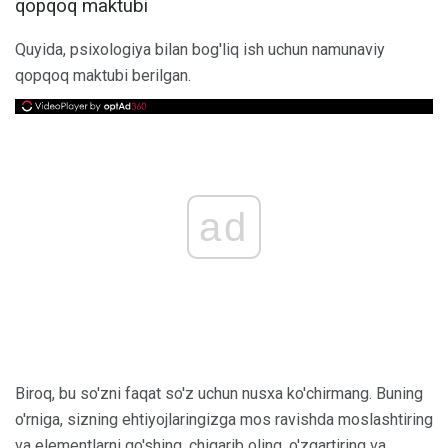
qopqoq maktubi
Quyida, psixologiya bilan bog'liq ish uchun namunaviy
qopqoq maktubi berilgan.
ad
Biroq, bu so'zni faqat so'z uchun nusxa ko'chirmang. Buning
o'rniga, sizning ehtiyojlaringizga mos ravishda moslashtiring
va elementlarni qo'shing, chiqarib oling, o'zgartiring va