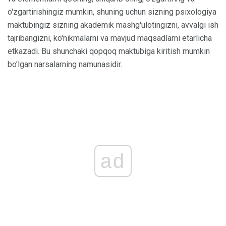
o'zgartirishingiz mumkin, shuning uchun sizning psixologiya
maktubingiz sizning akademik mashg'ulotingizni, avvalgi ish
tajribangizni, ko'nikmalarni va mavjud maqsadlarni etarlicha
etkazadi. Bu shunchaki qopqoq maktubiga kiritish mumkin
bo'lgan narsalarning namunasidir.
ad