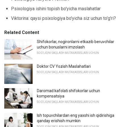
Psixologiya ishini topish bo'yicha maslahatlar
Viktorina: qaysi psixologiya bo'yicha siz uchun to'g'ri?
Related Content
Shifokorlar, nogironlarni etkazib beruvchilar
uchun bonuslarni imzolash
SOG'LIQNI SAQLASH MUTAXASSISLARI UCHUN
Doktor CV Yozish Maslahatlari
SOG'LIQNI SAQLASH MUTAXASSISLARI UCHUN
Daromad kafolati shifokorlar uchun
kompensatsiya
SOG'LIQNI SAQLASH MUTAXASSISLARI UCHUN
Ish topuvchilardan eng yaxshi ish qidirishiga
qanday erishish mumkin
SOG'LIQNI SAQLASH MUTAXASSISLARI UCHUN