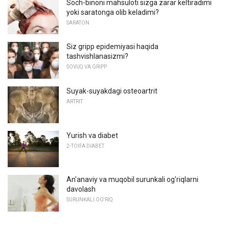
Soch-binoni mahsuloti sizga zarar keltiradimi
yoki saratonga olib keladimi?
SARATON
Siz gripp epidemiyasi haqida
tashvishlanasizmi?
SOVUQ VA GRIPP
Suyak-suyakdagi osteoartrit
ARTRIT
Yurish va diabet
2-TOIFA DIABET
An'anaviy va muqobil surunkali og'riqlarni
davolash
SURUNKALI OG'RIQ