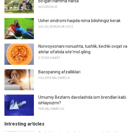
bo'lgan hamma narsa
NOGIRONLIK
Usher sindromi haqida nima bilishingiz kerak
QULOQ, BURUN VA OG'IZ
Nonvoyxonani nonushta, tushlik, kechki ovqat va
atirlar sifatida iste'mol qiling
2-TOIFA DIABET
Bacopaning afzalliklari
HOLISTIK SALOMATLIK
Umumiy Bezlarni davolashda ism brendlari kabi
ishlaysizmi?
TERI SALOMATLIGI
Intresting articles