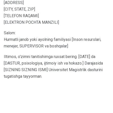
[ADDRESS]
[CITY, STATE, ZIP]
[TELEFON RAQAMI]
[ELEKTRON POCHTA MANZILI]
Salom:
Hurmatli janob yoki ayolning familiyasi [Inson resurslari,
menejer, SUPERVISOR va boshqalar]
Iltimos, o'zimni tanitishimga ruxsat bering. [DATE] da
[DASTUR, psixologiya, ijtimoiy ish va hokazo.] Darajasida
[SIZNING SIZNING ISMI] Universitet Magistrlik dasturini
tugatishga tayyorman.