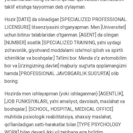
taklif etishga tayyorman deb o'ylayman.
Hozir [DATE] da olinadigan [SPECIALIZED PROFESSIONAL
LICENSURE] litsenziyasini o'rganyapman. Men [Universitet]
uchun bitiruv talablaridan o'tganman. [AGENT] da olingan
[NUMBER] soatlik [SPECIALIZED TRAINING, ya'ni uydagi
zo'ravonlik, giyohvand moddalarni iste'mol qilish va spirtli
ichimliklar va boshqalar.] Ta'limi bor. Menda o'z avtomobilim
bor va [o'zingizning davlat] majburiy sug'urta qoplamangizni
hamda [PROFESSIONAL JAVOBGARLIK SUG'URTA] olib
boring.
Hozirda men ishlayapman (yoki ishlaganman) [AGENTLIK],
[JOB FUNKSIYALARI, ya'ni amaliyot, davolash, maslahat va
boshqalar.]. [SCHOOL, HOSPITAL, MEDICAL OFFICE]
muhitida psixologik reabilitatsiya, shaxsiy maslahat,
qo'llaniladigan xatti-harakatlar bilan [TYPE PSYCHOLOGY
WORK] bilan deyarli ikki yil tajribaga ega bo'ldim.