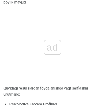
boylik mavjud.
ad
Quyidagi resurslardan foydalanishga vaqt sarflashni
unutmang:
Psixologiya Karyera Profilleri