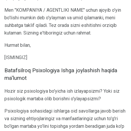
Men "KOMPANIYA / AGENTLIKI NAME" uchun ajoyib o'yin
bo'lishi mumkin deb o'ylayman va umid qilamanki, meni
suhbatga taklif qiladi. Tez orada sizni eshitishni orziqib
kutaman. Sizning e'tiboringiz uchun rahmat.
Hurmat bilan,
[ISMINGIZ]
Batafsilroq Psixologiya Ishga joylashish haqida
ma'lumot
Hozir siz psixologiya bo'yicha ish izlayapsizmi? Yoki siz
psixologik martaba olib borishni o'ylayapsizmi?
Psixologiya sohasidagi ishlarga oid savollarga javob berish
va sizning ehtiyojlaringiz va manfaatlaringiz uchun to'g'ri
bo'lgan martaba yo'lini topishga yordam beradigan juda ko'p