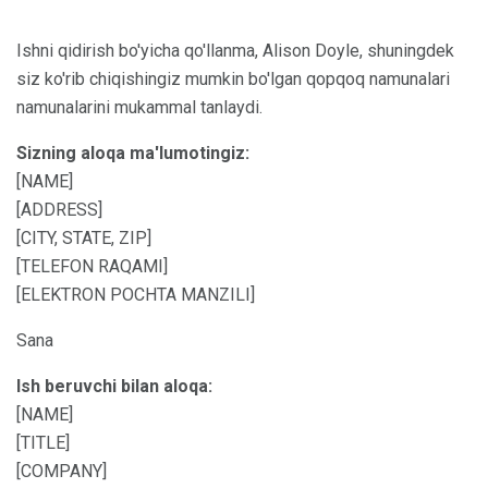
Ishni qidirish bo'yicha qo'llanma, Alison Doyle, shuningdek
siz ko'rib chiqishingiz mumkin bo'lgan qopqoq namunalari
namunalarini mukammal tanlaydi.
Sizning aloqa ma'lumotingiz:
[NAME]
[ADDRESS]
[CITY, STATE, ZIP]
[TELEFON RAQAMI]
[ELEKTRON POCHTA MANZILI]
Sana
Ish beruvchi bilan aloqa:
[NAME]
[TITLE]
[COMPANY]