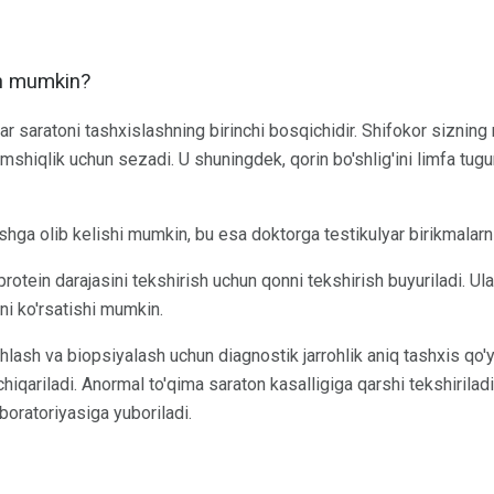
sh mumkin?
ar saratoni tashxislashning birinchi bosqichidir. Shifokor sizning
imshiqlik uchun sezadi. U shuningdek, qorin bo'shlig'ini limfa tug
hga olib kelishi mumkin, bu esa doktorga testikulyar birikmalarnin
tein darajasini tekshirish uchun qonni tekshirish buyuriladi. Ula
ni ko'rsatishi mumkin.
shlash va biopsiyalash uchun diagnostik jarrohlik aniq tashxis qo'
iqariladi. Anormal to'qima saraton kasalligiga qarshi tekshirila
boratoriyasiga yuboriladi.