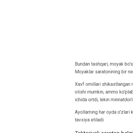
Bundan tashqari, moyak bo'sh
Moyaklar saratonining bir nec
Xavf omillari shikastlangan m
olishi mumkin, ammo ko'plab o
ichida ortdi, lekin minnatdorl
Ayollarning har oyda o'zlari k
tavsiya etiladi.