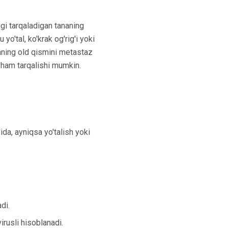
igi tarqaladigan tananing
o'tal, ko'krak og'rig'i yoki
kaning old qismini metastaz
 ham tarqalishi mumkin.
'ida, ayniqsa yo'talish yoki
di.
irusli hisoblanadi.