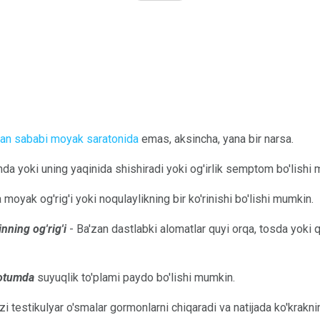
gan sababi moyak saratonida
emas, aksincha, yana bir narsa.
da yoki uning yaqinida shishiradi yoki og'irlik semptom bo'lishi
 moyak og'rig'i yoki noqulaylikning bir ko'rinishi bo'lishi mumkin.
nning og'rig'i
- Ba'zan dastlabki alomatlar quyi orqa, tosda yoki
rotumda
suyuqlik to'plami paydo bo'lishi mumkin.
zi testikulyar o'smalar gormonlarni chiqaradi va natijada ko'kraknin