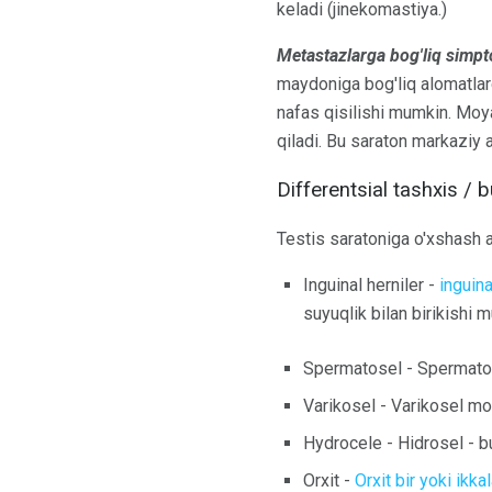
keladi (jinekomastiya.)
Metastazlarga bog'liq simp
maydoniga bog'liq alomatlarga
nafas qisilishi mumkin. Moya
qiladi. Bu saraton markaziy 
Differentsial tashxis / 
Testis saratoniga o'xshash a
Inguinal herniler -
inguina
suyuqlik bilan birikishi 
Spermatosel - Spermatos
Varikosel - Varikosel mo
Hydrocele - Hidrosel - bu
Orxit -
Orxit bir yoki ikka