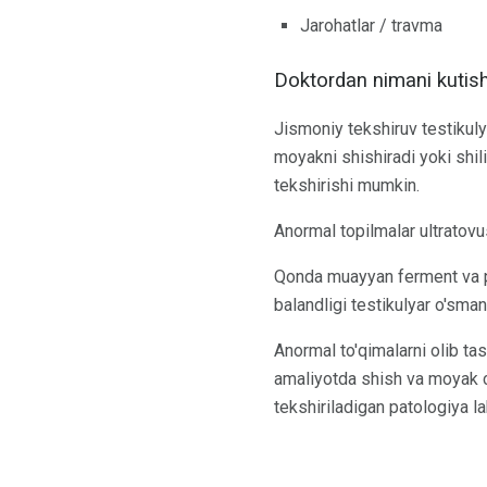
Jarohatlar / travma
Doktordan nimani kuti
Jismoniy tekshiruv testikuly
moyakni shishiradi yoki shil
tekshirishi mumkin.
Anormal topilmalar ultratovus
Qonda muayyan ferment va pro
balandligi testikulyar o'sman
Anormal to'qimalarni olib ta
amaliyotda shish va moyak ch
tekshiriladigan patologiya la