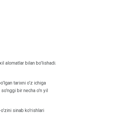
l alomatlar bilan bo'lishadi.
'lgan tarixni o'z ichiga
so'nggi bir necha o'n yil
o'zini sinab ko'rishlari