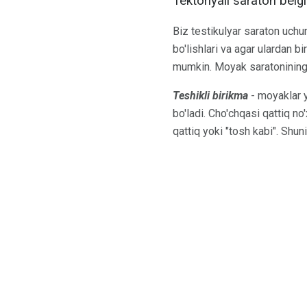
Tektoriyali saraton belgi
Biz testikulyar saraton uch
bo'lishlari va agar ulardan b
mumkin. Moyak saratonining 
Teshikli birikma
- moyaklar y
bo'ladi. Cho'chqasi qattiq no
qattiq yoki "tosh kabi". Shuni