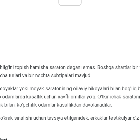
lig'ini topish hamisha saraton degani emas. Boshqa shartlar bir xi
ha turlari va bir nechta subtipalari mavjud.
oyaklar yoki moyak saratonining oilaviy hikoyalari bilan bog'liq bo
damlarda kasallik uchun xavfli omillar yo'q. O'tkir ichak saratoni 
ik bilan, ko'pchilik odamlar kasallikdan davolanadilar.
o'krak sinalishi uchun tavsiya etilganidek, erkaklar testikulyar o'z-