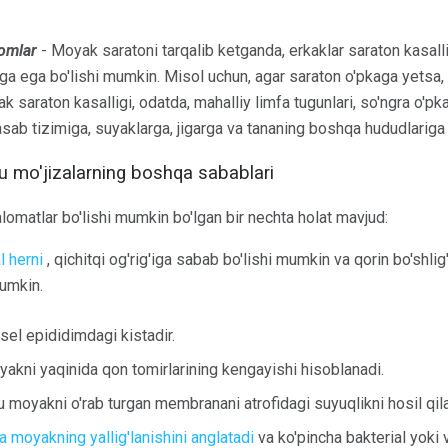
tomlar
- Moyak saratoni tarqalib ketganda, erkaklar saraton kasall
 ega bo'lishi mumkin. Misol uchun, agar saraton o'pkaga yetsa, u y
k saraton kasalligi, odatda, mahalliy limfa tugunlari, so'ngra o'p
asab tizimiga, suyaklarga, jigarga va tananing boshqa hududlariga
bu mo'jizalarning boshqa sabablari
lomatlar bo'lishi mumkin bo'lgan bir nechta holat mavjud:
l herni
, qichitqi og'rig'iga sabab bo'lishi mumkin va qorin bo'shlig
mumkin.
el epididimdagi kistadir.
yakni yaqinida qon tomirlarining kengayishi hisoblanadi.
 moyakni o'rab turgan membranani atrofidagi suyuqlikni hosil qila
la moyakning yallig'lanishini anglatadi
va ko'pincha bakterial yoki v