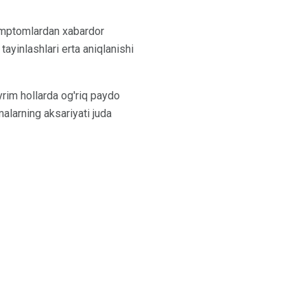
simptomlardan xabardor
tayinlashlari erta aniqlanishi
yrim hollarda og'riq paydo
malarning aksariyati juda