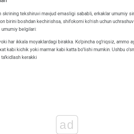
lari
un skrining tekshiruvi mavjud emasligi sababli, erkaklar umumiy 
iron birini boshdan kechirishsa, shifokorni ko'rish uchun uchrashuv 
umumiy belgilari:
oki har ikkala moyaklardagi birakka. Ko'pincha og'riqsiz, ammo a
'xat kabi kichik yoki marmar kabi katta bo'lishi mumkin. Ushbu o's
 ta'kidlash kerakki
ad