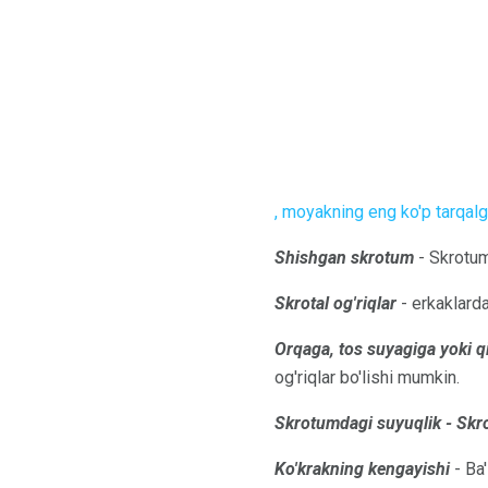
, moyakning eng ko'p tarqal
Shishgan skrotum
- Skrotum
Skrotal og'riqlar
- erkaklarda
Orqaga, tos suyagiga yoki qi
og'riqlar bo'lishi mumkin.
Skrotumdagi suyuqlik - Sk
Ko'krakning kengayishi
- Ba'