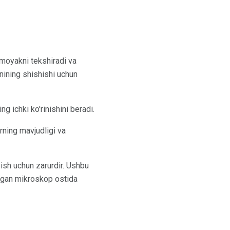
 moyakni tekshiradi va
unining shishishi uchun
g ichki ko'rinishini beradi.
rning mavjudligi va
yish uchun zarurdir. Ushbu
digan mikroskop ostida