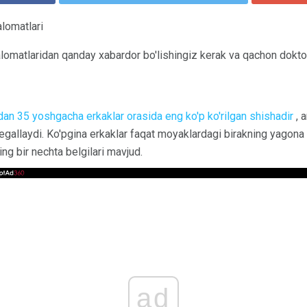
alomatlari
alomatlaridan qanday xabardor bo'lishingiz kerak va qachon doktor
an 35 yoshgacha erkaklar orasida eng ko'p ko'rilgan shishadir
, 
egallaydi. Ko'pgina erkaklar faqat moyaklardagi birakning yagona 
ng bir nechta belgilari mavjud.
ad