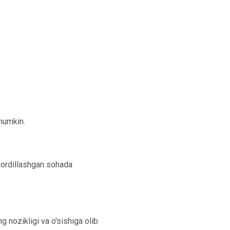
 mumkin.
 qordillashgan sohada
g nozikligi va o'sishiga olib