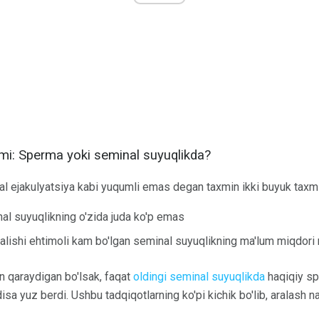
mi: Sperma yoki seminal suyuqlikda?
l ejakulyatsiya kabi yuqumli emas degan taxmin ikki buyuk taxmin
l suyuqlikning o'zida juda ko'p emas
qalishi ehtimoli kam bo'lgan seminal suyuqlikning ma'lum miqdori 
an qaraydigan bo'lsak, faqat
oldingi seminal
suyuqlikda
haqiqiy sp
a yuz berdi. Ushbu tadqiqotlarning ko'pi kichik bo'lib, aralash nati