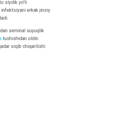
o siydik yo'li
infektsiyani erkak jinsiy
ladi.
ndan seminal suyuqlik
a
tushishidan oldin
dar siqib chiqarilishi