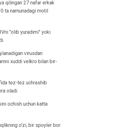
iya qilingan 27 nafar erkak
10 ta namunadagi motil
ni "olib yuradimi" yoki
i.
aylanadigan virusdan
amni xuddi velkro bilan bir-
fida tez-tez uchrashib
ra oladi.
ini ochish uchun katta
ikning o'zi, bir spoyler bor: