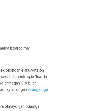
malda bajaradimi?
dek oldindan ejakulyatsion
 ravishda pastroq bo'lsa-da,
avolanmagan OIV bilan
faol aylanadigan
virusga ega
ajara olmaydigan odamga