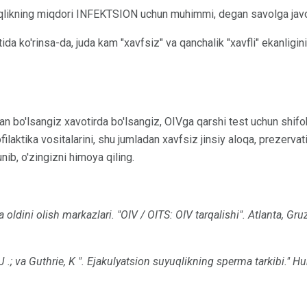
uqlikning miqdori INFEKTSION uchun muhimmi, degan savolga javo
fatida ko'rinsa-da, juda kam "xavfsiz" va qanchalik "xavfli" ekanligi
an bo'lsangiz xavotirda bo'lsangiz, OIVga qarshi test uchun shifok
filaktika vositalarini, shu jumladan xavfsiz jinsiy aloqa, prezervat
nib, o'zingizni himoya qiling.
a oldini olish markazlari.
"OIV / OITS: OIV tarqalishi".
Atlanta, Gruz
J .;
va Guthrie, K ". Ejakulyatsion suyuqlikning sperma tarkibi."
Hu