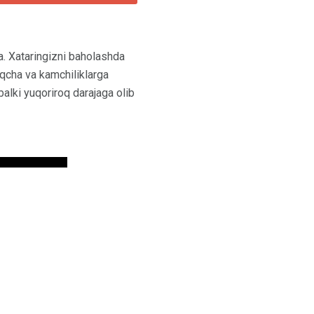
a. Xataringizni baholashda
iqcha va kamchiliklarga
balki yuqoriroq darajaga olib