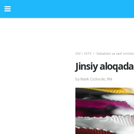
OIV / OITS
Sabablari va xavf omillar
Jinsiy aloqada
by Mark Cichocki, RN