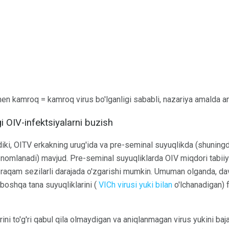
n kamroq = kamroq virus bo'lganligi sababli, nazariya amalda a
i OIV-infektsiyalarni buzish
diki, OITV erkakning urug'ida va pre-seminal suyuqlikda (shuning
 nomlanadi) mavjud. Pre-seminal suyuqliklarda OIV miqdori tabiiy
raqam sezilarli darajada o'zgarishi mumkin. Umuman olganda, d
oshqa tana suyuqliklarini (
VICh virusi yuki bilan
o'lchanadigan) 
rini to'g'ri qabul qila olmaydigan va aniqlanmagan virus yukini b