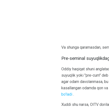
Va shunga qaramasdan, seme
Pre-seminal suyuqlikdag
Oddiy haqiqat shuni anglata
suyuqlik yoki "pre-cum" deb
agar odam davolanmasa, bu 
kasallangan odamda qon va b
bo'ladi
.
Xuddi shu narsa, OITV dorila