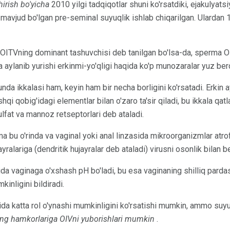
irish bo'yicha
2010 yilgi tadqiqotlar shuni ko'rsatdiki, ejakulyats
mavjud bo'lgan pre-seminal suyuqlik ishlab chiqarilgan. Ulardan 
ITVning dominant tashuvchisi deb tanilgan bo'lsa-da, sperma OIV
 aylanib yurishi erkinmi-yo'qligi haqida ko'p munozaralar yuz berd
nda ikkalasi ham, keyin ham bir necha borligini ko'rsatadi. Erkin 
qi qobig'idagi elementlar bilan o'zaro ta'sir qiladi, bu ikkala qatl
ulfat va mannoz retseptorlari deb ataladi.
a bu o'rinda va vaginal yoki anal linzasida mikroorganizmlar atro
yralariga (dendritik hujayralar deb ataladi) virusni osonlik bilan be
da vaginaga o'xshash pH bo'ladi, bu esa vaginaning shilliq pardas
inligini bildiradi.
a katta rol o'ynashi mumkinligini ko'rsatishi mumkin, ammo suyuql
ining hamkorlariga OIVni yuborishlari mumkin
.