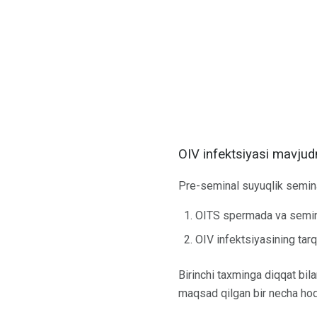
OIV infektsiyasi mavjud
Pre-seminal suyuqlik semina
OITS spermada va semina
OIV infektsiyasining tar
Birinchi taxminga diqqat bil
maqsad qilgan bir necha hodis