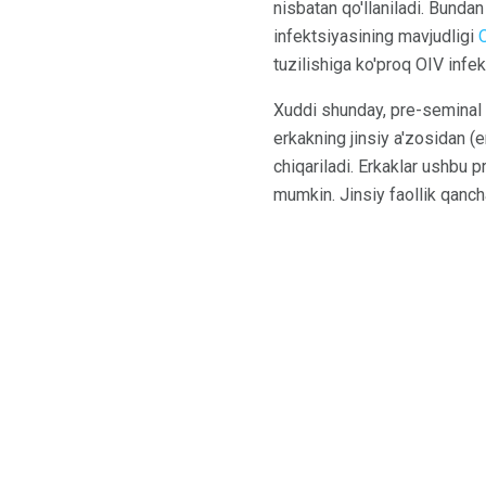
nisbatan qo'llaniladi. Bundan 
infektsiyasining mavjudligi
tuzilishiga ko'proq OIV infekt
Xuddi shunday, pre-seminal 
erkakning jinsiy a'zosidan (er
chiqariladi. Erkaklar ushbu 
mumkin. Jinsiy faollik qancha