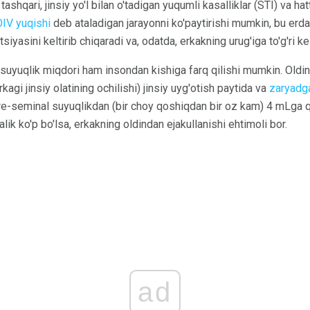
tashqari, jinsiy yo'l bilan o'tadigan yuqumli kasalliklar (STI) va hatt
OIV yuqishi
deb ataladigan jarayonni ko'paytirishi mumkin, bu erda 
siyasini keltirib chiqaradi va, odatda, erkakning urug'iga to'g'ri ke
suyuqlik miqdori ham insondan kishiga farq qilishi mumkin. Oldi
kagi jinsiy olatining ochilishi) jinsiy uyg'otish paytida va
zaryadg
pre-seminal suyuqlikdan (bir choy qoshiqdan bir oz kam) 4 mLga qa
lik ko'p bo'lsa, erkakning oldindan ejakullanishi ehtimoli bor.
ad