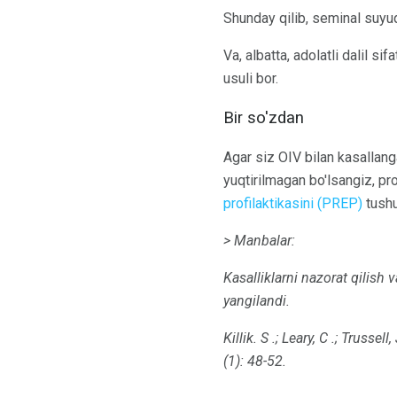
Shunday qilib, seminal suy
Va, albatta, adolatli dalil si
usuli bor.
Bir so'zdan
Agar siz OIV bilan kasallang
yuqtirilmagan bo'lsangiz, pro
profilaktikasini (PREP)
tushu
> Manbalar:
Kasalliklarni nazorat qilish v
yangilandi.
Killik.
S .;
Leary, C .;
Trussell, 
(1): 48-52.