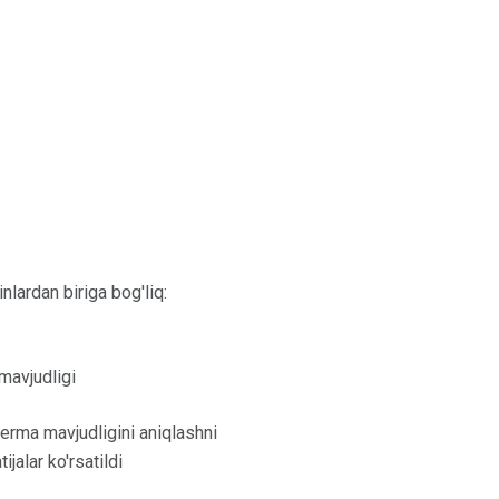
lardan biriga bog'liq:
mavjudligi
erma mavjudligini aniqlashni
jalar ko'rsatildi