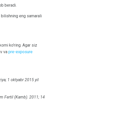
b beradi.
ni bilishning eng samarali
orni ko'ring. Agar siz
iv va
pre-exposure
iya;
1 oktyabr 2015 yil
m Fertil (Kamb).
2011;
14