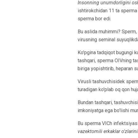
Insonning unumdorligini osh
ishtirokchidan 11 ta sperma 
sperma bor edi.
Bu aslida muhimmi? Sperm, O
virusning seminal suyuqlikda
Ko'pgina tadqiqot bugungi ku
tashqari, sperma OIVning tash
biriga yopishtirib, heparan s
Virusli tashuvchisidek sperm
turadigan ko'plab oq qon huja
Bundan tashqari, tashuvchisi
imkoniyatga ega bo'lishi mumk
Bu sperma VICh infektsiyasid
vazektomili erkaklar o'zlar