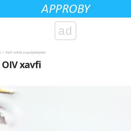
ad
i
Xavf ostida populyatsiyalar
 OIV xavfi