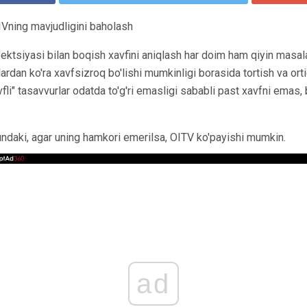
Vning mavjudligini baholash
ektsiyasi bilan boqish xavfini aniqlash har doim ham qiyin masal
lardan ko'ra xavfsizroq bo'lishi mumkinligi borasida tortish va ort
vfli" tasavvurlar odatda to'g'ri emasligi sababli past xavfni emas, 
undaki, agar uning hamkori emerilsa, OITV ko'payishi mumkin.
ad