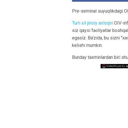
Pre-seminal suyuqlikdagi OI
Turli xil jinsiy axloqni
OIV-inf
siz qaysi faoliyatlar boshqa
egasiz. Ba'zida, bu sizni "xa
kelishi mumkin.
Bunday taxminlardan biri sh