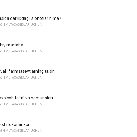
sida qarilikdagi islohotlar nima?
ASH MUTAXASSISLARI UCHUN
bbiy martaba
ASH MUTAXASSISLARI UCHUN
ali: farmatsevtlarning ta'siri
ASH MUTAXASSISLARI UCHUN
volash ta'rifi va namunalari
ASH MUTAXASSISLARI UCHUN
y shifokorlar kuni
ASH MUTAXASSISLARI UCHUN