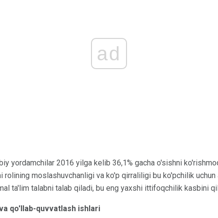
ad
bbiy yordamchilar 2016 yilga kelib 36,1% gacha o'sishni ko'rishmoq
rolining moslashuvchanligi va ko'p qirraliligi bu ko'pchilik uchun
l ta'lim talabni talab qiladi, bu eng yaxshi ittifoqchilik kasbini qi
va qo'llab-quvvatlash ishlari