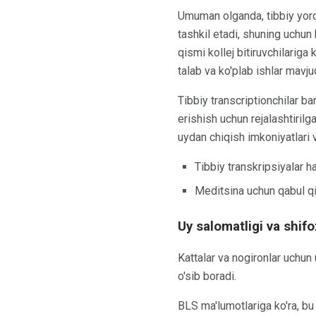
Umuman olganda, tibbiy yorda
tashkil etadi, shuning uchun 
qismi kollej bitiruvchilariga 
talab va ko'plab ishlar mav
Tibbiy transcriptionchilar b
erishish uchun rejalashtirilg
uydan chiqish imkoniyatlari va
Tibbiy transkripsiyalar 
Meditsina uchun qabul qil
Uy salomatligi va shi
Kattalar va nogironlar uchun
o'sib boradi.
BLS ma'lumotlariga ko'ra, bu