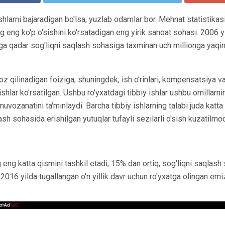
 ishlarni bajaradigan bo'lsa, yuzlab odamlar bor. Mehnat statistikas
 eng ko'p o'sishini ko'rsatadigan eng yirik sanoat sohasi. 2006 yil
ga qadar sog'liqni saqlash sohasiga taxminan uch millionga yaqin y
oz qilinadigan foiziga, shuningdek, ish o'rinlari, kompensatsiya 
ishlar ko'rsatilgan. Ushbu ro'yxatdagi tibbiy ishlar ushbu omillarni
muvozanatini ta'minlaydi. Barcha tibbiy ishlarning talabi juda katt
sh sohasida erishilgan yutuqlar tufayli sezilarli o'sish kuzatilmo
g eng katta qismini tashkil etadi, 15% dan ortiq, sog'liqni saqlash
 2016 yilda tugallangan o'n yillik davr uchun ro'yxatga olingan em