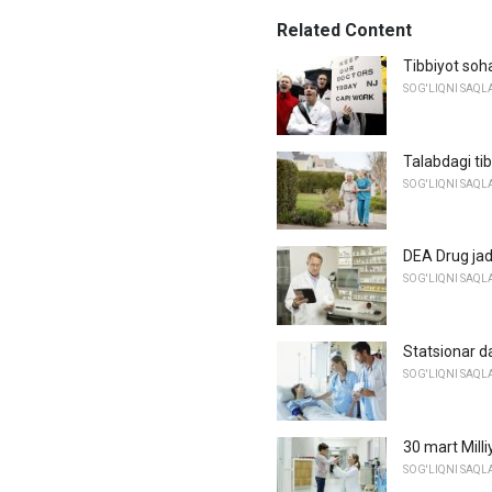
Related Content
Tibbiyot soha
SOG'LIQNI SAQL
Talabdagi ti
SOG'LIQNI SAQL
DEA Drug jadv
SOG'LIQNI SAQL
Statsionar da
SOG'LIQNI SAQL
30 mart Milli
SOG'LIQNI SAQL