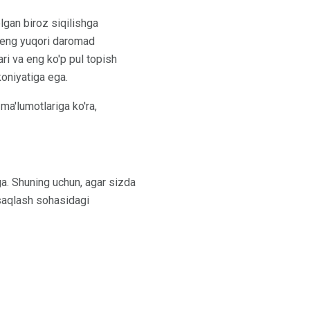
lgan biroz siqilishga
 eng yuqori daromad
ri va eng ko'p pul topish
koniyatiga ega.
ma'lumotlariga ko'ra,
ga. Shuning uchun, agar sizda
i saqlash sohasidagi