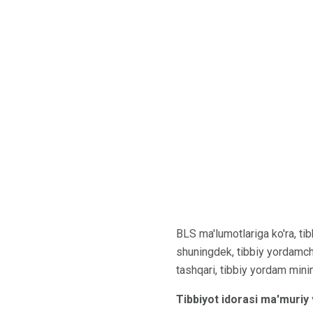
BLS ma'lumotlariga ko'ra, ti
shuningdek, tibbiy yordamchi 
tashqari, tibbiy yordam minima
Tibbiyot idorasi ma'muriy 