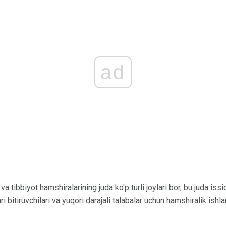
ad
 va tibbiyot hamshiralarining juda ko'p turli joylari bor, bu juda issi
lari bitiruvchilari va yuqori darajali talabalar uchun hamshiralik ishl