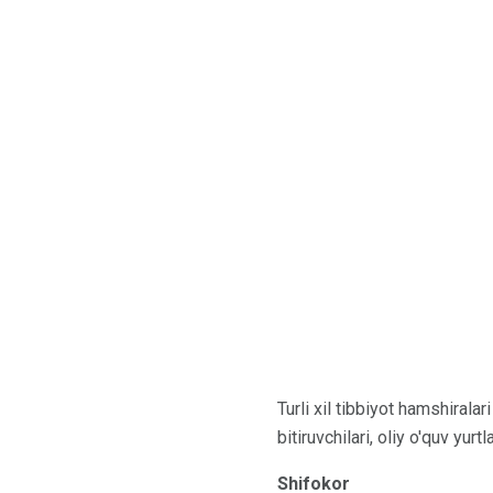
Turli xil tibbiyot hamshiralari
bitiruvchilari, oliy o'quv yurt
Shifokor