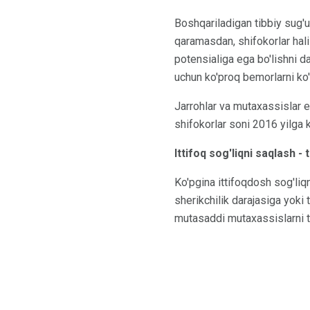
Boshqariladigan tibbiy sug'
qaramasdan, shifokorlar hal
potensialiga ega bo'lishni d
uchun ko'proq bemorlarni ko'r
Jarrohlar va mutaxassislar en
shifokorlar soni 2016 yilga 
Ittifoq sog'liqni saqlash -
Ko'pgina ittifoqdosh sog'liq
sherikchilik darajasiga yoki 
mutasaddi mutaxassislarni 