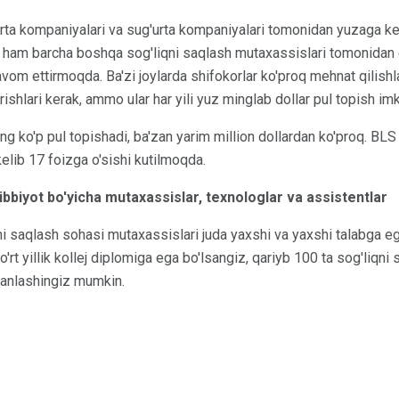
urta kompaniyalari va sug'urta kompaniyalari tomonidan yuzaga ke
i ham barcha boshqa sog'liqni saqlash mutaxassislari tomonidan
avom ettirmoqda. Ba'zi joylarda shifokorlar ko'proq mehnat qilishla
ishlari kerak, ammo ular har yili yuz minglab dollar pul topish im
g ko'p pul topishadi, ba'zan yarim million dollardan ko'proq. BLS 
kelib 17 foizga o'sishi kutilmoqda.
 tibbiyot bo'yicha mutaxassislar, texnologlar va assistentlar
ni saqlash sohasi mutaxassislari juda yaxshi va yaxshi talabga e
to'rt yillik kollej diplomiga ega bo'lsangiz, qariyb 100 ta sog'liqn
tanlashingiz mumkin.