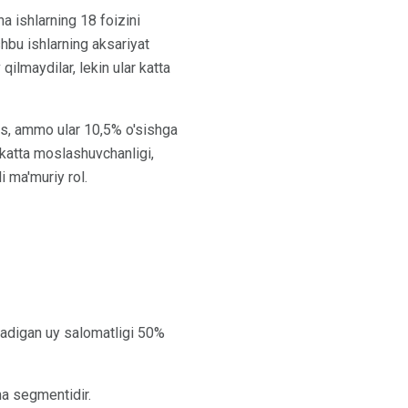
a ishlarning 18 foizini
shbu ishlarning aksariyat
qilmaydilar, lekin ular katta
mas, ammo ular 10,5% o'sishga
g katta moslashuvchanligi,
i ma'muriy rol.
tadigan uy salomatligi 50%
na segmentidir.