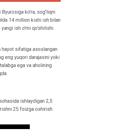
i Byurosiga ko'ra, sog'liqni
da 14 million kishi ish bilan
angi ish o'rni qo'shilishi
va hayot sifatiga asoslangan
ng eng yuqori darajasini yoki
a talabga ega va aholining
qda.
 sohasida ishlaydigan 2,5
izishni 25 foizga oshirish