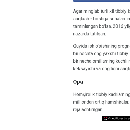
Agar minglab turli xil tibbiy
saqlash - boshqa sohalarning
ta'minlangan bo'lsa, 2016 yil
nazarda tutilgan.
Quyida ish o'sishining progn
bir nechta eng yaxshi tibbiy 
bir necha omillarning kuchli 
keksayishi va sog'liqni saqla
Opa
Hemşirelik tibbiy kadrlarnin
milliondan ortiq hamshiralar.
rejalashtirilgan.