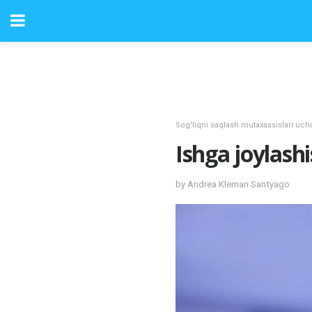
Sog'liqni saqlash mutaxassislari uc
Ishga joylashi
by Andrea Kleman Santyago