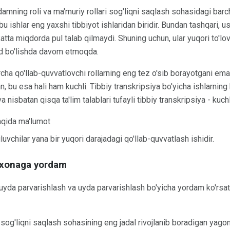
mning roli va ma'muriy rollari sog'liqni saqlash sohasidagi barch
bu ishlar eng yaxshi tibbiyot ishlaridan biridir. Bundan tashqari, u
katta miqdorda pul talab qilmaydi. Shuning uchun, ular yuqori to'lov 
jud bo'lishda davom etmoqda.
archa qo'llab-quvvatlovchi rollarning eng tez o'sib borayotgani e
an, bu esa hali ham kuchli. Tibbiy transkripsiya bo'yicha ishlarnin
 nisbatan qisqa ta'lim talablari tufayli tibbiy transkripsiya - kuchl
haqida ma'lumot
uvchilar yana bir yuqori darajadagi qo'llab-quvvatlash ishidir.
foxonaga yordam
 uyda parvarishlash va uyda parvarishlash bo'yicha yordam ko'rsa
 sog'liqni saqlash sohasining eng jadal rivojlanib boradigan yago