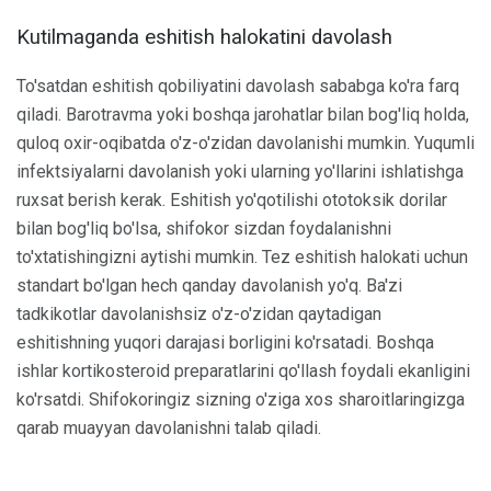
Kutilmaganda eshitish halokatini davolash
To'satdan eshitish qobiliyatini davolash sababga ko'ra farq
qiladi. Barotravma yoki boshqa jarohatlar bilan bog'liq holda,
quloq oxir-oqibatda o'z-o'zidan davolanishi mumkin. Yuqumli
infektsiyalarni davolanish yoki ularning yo'llarini ishlatishga
ruxsat berish kerak. Eshitish yo'qotilishi ototoksik dorilar
bilan bog'liq bo'lsa, shifokor sizdan foydalanishni
to'xtatishingizni aytishi mumkin. Tez eshitish halokati uchun
standart bo'lgan hech qanday davolanish yo'q. Ba'zi
tadkikotlar davolanishsiz o'z-o'zidan qaytadigan
eshitishning yuqori darajasi borligini ko'rsatadi. Boshqa
ishlar kortikosteroid preparatlarini qo'llash foydali ekanligini
ko'rsatdi. Shifokoringiz sizning o'ziga xos sharoitlaringizga
qarab muayyan davolanishni talab qiladi.