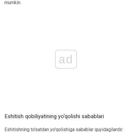
mumkin.
ad
Eshitish qobiliyatining yo'qolishi sabablari
Eshitishning to'satdan yo'qolishiga sabablar quyidagilardir: