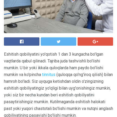
Eshitish qobiliyatini yo'qotish 1 dan 3 kungacha bo'lgan
vaqtlarda qabul qilinadi. Tajriba juda tashvishli bo'lishi
mumkin. U bir yoki ikkala quloqlarda ham paydo bo'lishi
mumkin va ko'pincha
tinnitus
(quloqqa qo'ng'iroq qilish) bilan
hamroh bo'ladi. Siz uyquga ketishdan oldin o'zingizning
eshitish qobiliyatingiz yo'qligi bilan uyg'onishingiz mumkin,
yoki siz bir necha kundan beri eshitish qobiliyatini
pasaytirishingiz mumkin. Kutilmaganda eshitish halokati
past yoki yuqori chastotali bo'lishi mumkin va nutqni anglash
qobiliyatining pasayishi bo'lishi mumkin.