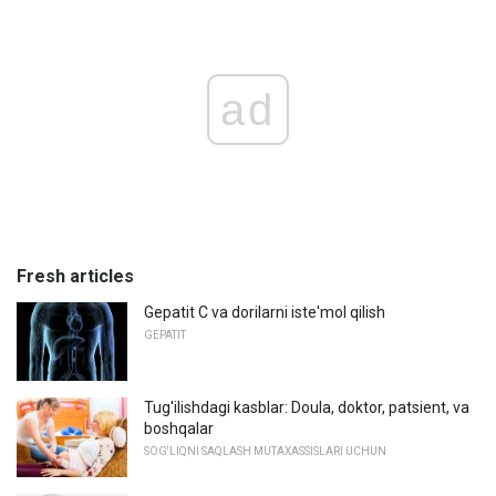
ad
Fresh articles
Gepatit C va dorilarni iste'mol qilish
GEPATIT
Tug'ilishdagi kasblar: Doula, doktor, patsient, va
boshqalar
SOG'LIQNI SAQLASH MUTAXASSISLARI UCHUN