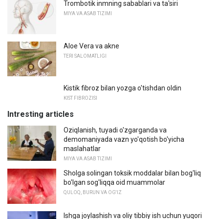
Trombotik inmning sabablari va ta'siri
MIYA VA ASAB TIZIMI
Aloe Vera va akne
TERI SALOMATLIGI
Kistik fibroz bilan yozga o'tishdan oldin
KIST FIBROZISI
Intresting articles
Oziqlanish, tuyadi o'zgarganda va
demomaniyada vazn yo'qotish bo'yicha
maslahatlar
MIYA VA ASAB TIZIMI
Sholga solingan toksik moddalar bilan bog'liq
bo'lgan sog'liqqa oid muammolar
QULOQ, BURUN VA OG'IZ
Ishga joylashish va oliy tibbiy ish uchun yuqori