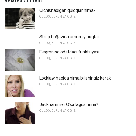
Related Content
Qichishadigan quloqlar nima?
QULOQ, BURUN VA OG'IZ
Strep boğazına umumiy nuqtai
QULOQ, BURUN VA OG'IZ
Flegmning odatdagi funktsiyasi
QULOQ, BURUN VA OG'IZ
Lockjaw haqida nima bilishingiz kerak
QULOQ, BURUN VA OG'IZ
Jackhammer O'safagus nima?
QULOQ, BURUN VA OG'IZ