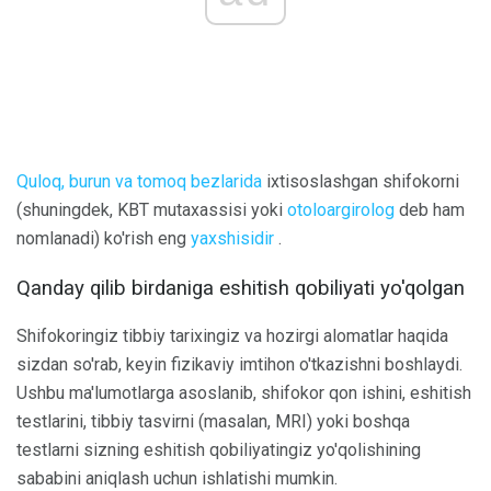
Quloq, burun va tomoq
bezlarida
ixtisoslashgan shifokorni
(shuningdek, KBT mutaxassisi yoki
otoloargirolog
deb ham
nomlanadi) ko'rish eng
yaxshisidir
.
Qanday qilib birdaniga eshitish qobiliyati yo'qolgan
Shifokoringiz tibbiy tarixingiz va hozirgi alomatlar haqida
sizdan so'rab, keyin fizikaviy imtihon o'tkazishni boshlaydi.
Ushbu ma'lumotlarga asoslanib, shifokor qon ishini, eshitish
testlarini, tibbiy tasvirni (masalan, MRI) yoki boshqa
testlarni sizning eshitish qobiliyatingiz yo'qolishining
sababini aniqlash uchun ishlatishi mumkin.