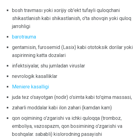
bosh travması yoki xorijiy ob'ekt tufayli quloqchani
shikastlanish kabi shikastlanish, o'ta shovqin yoki quloq
jarrohligi
barotrauma
gentamisin, furosemid (Lasix) kabi ototoksik dorilar yoki
aspirinning katta dozalari
infektsiyalar, shu jumladan viruslar
nevrologik kasalliklar
Meniere kasalligi
juda tez o'sayotgan (nodir) o'simta kabi to'qima massasi,
zaharli moddalar kabi ilon zahari (kamdan kam)
qon oqimining o'zgarishi va ichki quloqqa (tromboz,
emboliya, vazospazm, qon bosimining o'zgarishi va
boshqalar. sababli) kislorodning pasayishi