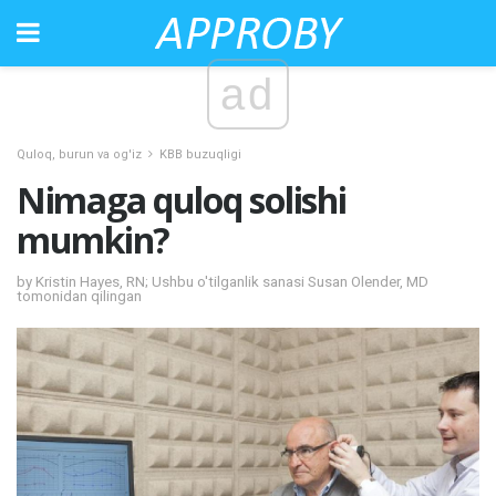
ad
Quloq, burun va og'iz
KBB buzuqligi
Nimaga quloq solishi
mumkin?
by Kristin Hayes, RN; Ushbu o'tilganlik sanasi Susan Olender, MD
tomonidan qilingan