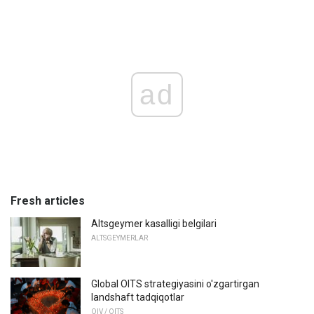
ad
Fresh articles
Altsgeymer kasalligi belgilari
ALTSGEYMERLAR
Global OITS strategiyasini o'zgartirgan
landshaft tadqiqotlar
OIV / OITS