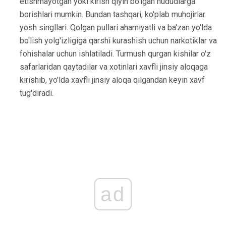
etishmayotgan yoki kirish qiyin bo'lgan hududlarga
borishlari mumkin. Bundan tashqari, ko'plab muhojirlar
yosh singllari. Qolgan pullari ahamiyatli va ba'zan yo'lda
bo'lish yolg'izligiga qarshi kurashish uchun narkotiklar va
fohishalar uchun ishlatiladi. Turmush qurgan kishilar o'z
safarlaridan qaytadilar va xotinlari xavfli jinsiy aloqaga
kirishib, yo'lda xavfli jinsiy aloqa qilgandan keyin xavf
tug'diradi.
ad