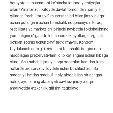
borayotgan muammosi ko'pincha iqtisodiy ehtiyojlar
bilan ta'minlanadi. Xitoyda davlat tomonidan homiylik
qilingan "reabilitatsiya" muassasalari bilan jinsiy aloqa
uchun pul olgani uchun fohishalik noqonuniydir. Biroq,
reabilitatsiya markazlari, birinchi navbatda foxishalikning
yomonligini o'rgatadi, fohishabozlik ayollarga tegishli
bo'lgan sog'liq uchun xavf tug'dirmaydi. Kondom
foydalanish noto'g'ri. Ayollarni fohishalik belgisi deb
hisoblagan prezervativlarni olib ketishgani uchun hibsga
olindi. Shu sababli, jinsiy aloqa xodimlari kamdan-kam
hollarda prezervativ foydalanishni boshlashadi. Bu
madaniy jihatdan maqbul jinsiy aloqa bilan birlashgan
holda, ayollarning aksariyati xavfsiz jinsiy aloqa
amaliyotida etakchilik qilishni taqiqlaydi.