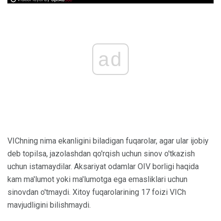
ad
VIChning nima ekanligini biladigan fuqarolar, agar ular ijobiy
deb topilsa, jazolashdan qo'rqish uchun sinov o'tkazish
uchun istamaydilar. Aksariyat odamlar OIV borligi haqida
kam ma'lumot yoki ma'lumotga ega emasliklari uchun
sinovdan o'tmaydi. Xitoy fuqarolarining 17 foizi VICh
mavjudligini bilishmaydi.