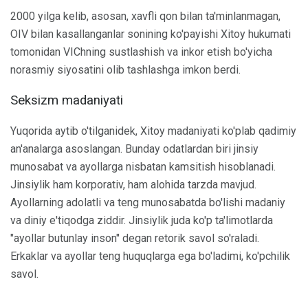
2000 yilga kelib, asosan, xavfli qon bilan ta'minlanmagan,
OIV bilan kasallanganlar sonining ko'payishi Xitoy hukumati
tomonidan VIChning sustlashish va inkor etish bo'yicha
norasmiy siyosatini olib tashlashga imkon berdi.
Seksizm madaniyati
Yuqorida aytib o'tilganidek, Xitoy madaniyati ko'plab qadimiy
an'analarga asoslangan. Bunday odatlardan biri jinsiy
munosabat va ayollarga nisbatan kamsitish hisoblanadi.
Jinsiylik ham korporativ, ham alohida tarzda mavjud.
Ayollarning adolatli va teng munosabatda bo'lishi madaniy
va diniy e'tiqodga ziddir. Jinsiylik juda ko'p ta'limotlarda
"ayollar butunlay inson" degan retorik savol so'raladi.
Erkaklar va ayollar teng huquqlarga ega bo'ladimi, ko'pchilik
savol.