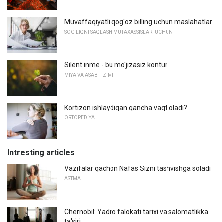
Muvaffaqiyatli qog'oz billing uchun maslahatlar
SOG'LIQNI SAQLASH MUTAXASSISLARI UCHUN
Silent inme - bu mo'jizasiz kontur
MIYA VA ASAB TIZIMI
Kortizon ishlaydigan qancha vaqt oladi?
ORTOPEDIYA
Intresting articles
Vazifalar qachon Nafas Sizni tashvishga soladi
ASTMA
Chernobil: Yadro falokati tarixi va salomatlikka
ta'siri