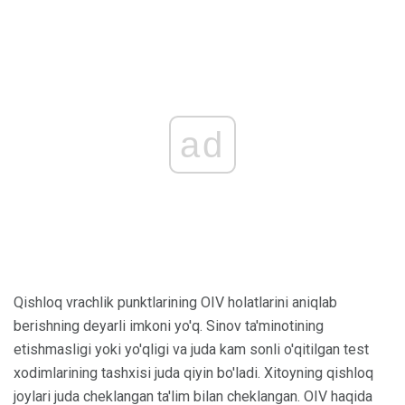
ad
Qishloq vrachlik punktlarining OIV holatlarini aniqlab
berishning deyarli imkoni yo'q. Sinov ta'minotining
etishmasligi yoki yo'qligi va juda kam sonli o'qitilgan test
xodimlarining tashxisi juda qiyin bo'ladi. Xitoyning qishloq
joylari juda cheklangan ta'lim bilan cheklangan. OIV haqida