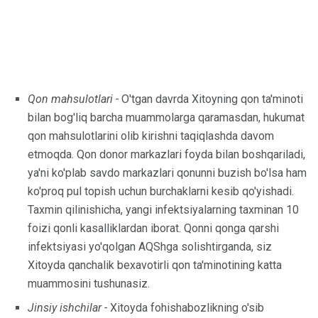
Qon mahsulotlari -
O'tgan davrda Xitoyning qon ta'minoti
bilan bog'liq barcha muammolarga qaramasdan, hukumat
qon mahsulotlarini olib kirishni taqiqlashda davom
etmoqda. Qon donor markazlari foyda bilan boshqariladi,
ya'ni ko'plab savdo markazlari qonunni buzish bo'lsa ham
ko'proq pul topish uchun burchaklarni kesib qo'yishadi.
Taxmin qilinishicha, yangi infektsiyalarning taxminan 10
foizi qonli kasalliklardan iborat. Qonni qonga qarshi
infektsiyasi yo'qolgan AQShga solishtirganda, siz
Xitoyda qanchalik bexavotirli qon ta'minotining katta
muammosini tushunasiz.
Jinsiy ishchilar -
Xitoyda fohishabozlikning o'sib