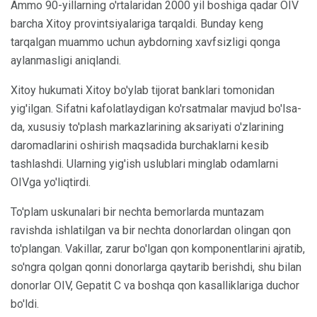
Ammo 90-yillarning o'rtalaridan 2000 yil boshiga qadar OIV
barcha Xitoy provintsiyalariga tarqaldi. Bunday keng
tarqalgan muammo uchun aybdorning xavfsizligi qonga
aylanmasligi aniqlandi.
Xitoy hukumati Xitoy bo'ylab tijorat banklari tomonidan
yig'ilgan. Sifatni kafolatlaydigan ko'rsatmalar mavjud bo'lsa-
da, xususiy to'plash markazlarining aksariyati o'zlarining
daromadlarini oshirish maqsadida burchaklarni kesib
tashlashdi. Ularning yig'ish uslublari minglab odamlarni
OIVga yo'liqtirdi.
To'plam uskunalari bir nechta bemorlarda muntazam
ravishda ishlatilgan va bir nechta donorlardan olingan qon
to'plangan. Vakillar, zarur bo'lgan qon komponentlarini ajratib,
so'ngra qolgan qonni donorlarga qaytarib berishdi, shu bilan
donorlar OIV, Gepatit C va boshqa qon kasalliklariga duchor
bo'ldi.