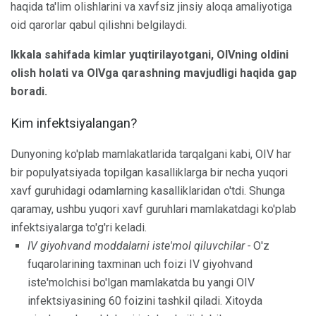
haqida ta'lim olishlarini va xavfsiz jinsiy aloqa amaliyotiga
oid qarorlar qabul qilishni belgilaydi.
Ikkala sahifada kimlar yuqtirilayotgani, OIVning oldini
olish holati va OIVga qarashning mavjudligi haqida gap
boradi.
Kim infektsiyalangan?
Dunyoning ko'plab mamlakatlarida tarqalgani kabi, OIV har
bir populyatsiyada topilgan kasalliklarga bir necha yuqori
xavf guruhidagi odamlarning kasalliklaridan o'tdi. Shunga
qaramay, ushbu yuqori xavf guruhlari mamlakatdagi ko'plab
infektsiyalarga to'g'ri keladi.
IV giyohvand moddalarni iste'mol qiluvchilar -
O'z
fuqarolarining taxminan uch foizi IV giyohvand
iste'molchisi bo'lgan mamlakatda bu yangi OIV
infektsiyasining 60 foizini tashkil qiladi. Xitoyda