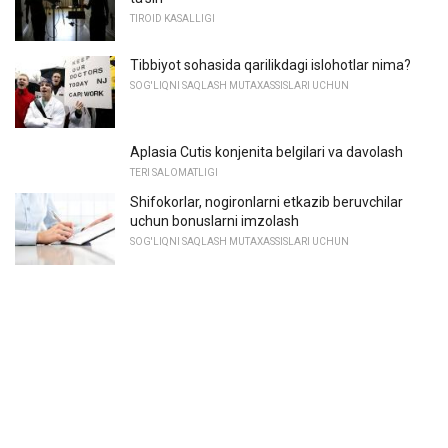
TIROID KASALLIGI
Tibbiyot sohasida qarilikdagi islohotlar nima?
SOG'LIQNI SAQLASH MUTAXASSISLARI UCHUN
Aplasia Cutis konjenita belgilari va davolash
TERI SALOMATLIGI
Shifokorlar, nogironlarni etkazib beruvchilar
uchun bonuslarni imzolash
SOG'LIQNI SAQLASH MUTAXASSISLARI UCHUN