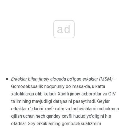
ad
Erkaklar bilan jinsiy aloqada bo'lgan erkaklar (MSM) -
Gomoseksuallik noqonuniy bo'lmasa-da, u katta
xatoliklarga olib keladi. Xavfli jinsiy axborotlar va OIV
ta'limining mavjudligi darajasini pasaytiradi. Geylar
erkaklar o'zlarini xavf-xatar va tashvishlarni muhokama
qilish uchun hech qanday xavfli hudud yo'qligini his
etadilar. Gey erkaklarning gomoseksualizmini