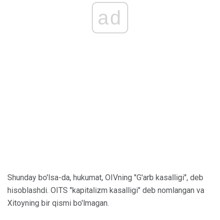
ad
Shunday bo'lsa-da, hukumat, OIVning "G'arb kasalligi", deb
hisoblashdi. OITS "kapitalizm kasalligi" deb nomlangan va
Xitoyning bir qismi bo'lmagan.