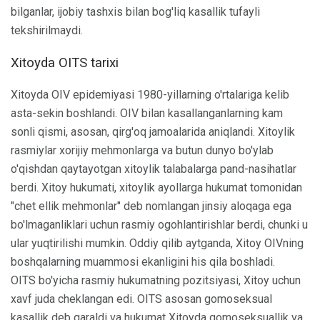
bilganlar, ijobiy tashxis bilan bog'liq kasallik tufayli
tekshirilmaydi.
Xitoyda OITS tarixi
Xitoyda OIV epidemiyasi 1980-yillarning o'rtalariga kelib
asta-sekin boshlandi. OIV bilan kasallanganlarning kam
sonli qismi, asosan, qirg'oq jamoalarida aniqlandi. Xitoylik
rasmiylar xorijiy mehmonlarga va butun dunyo bo'ylab
o'qishdan qaytayotgan xitoylik talabalarga pand-nasihatlar
berdi. Xitoy hukumati, xitoylik ayollarga hukumat tomonidan
"chet ellik mehmonlar" deb nomlangan jinsiy aloqaga ega
bo'lmaganliklari uchun rasmiy ogohlantirishlar berdi, chunki u
ular yuqtirilishi mumkin. Oddiy qilib aytganda, Xitoy OIVning
boshqalarning muammosi ekanligini his qila boshladi.
OITS bo'yicha rasmiy hukumatning pozitsiyasi, Xitoy uchun
xavf juda cheklangan edi. OITS asosan gomoseksual
kasallik deb qaraldi va hukumat Xitoyda gomoseksuallik va