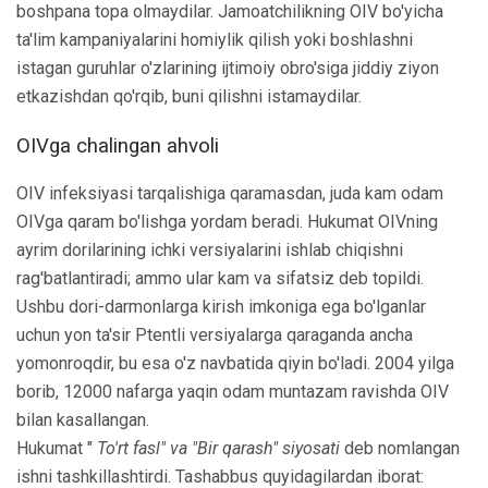
boshpana topa olmaydilar. Jamoatchilikning OIV bo'yicha
ta'lim kampaniyalarini homiylik qilish yoki boshlashni
istagan guruhlar o'zlarining ijtimoiy obro'siga jiddiy ziyon
etkazishdan qo'rqib, buni qilishni istamaydilar.
OIVga chalingan ahvoli
OIV infeksiyasi tarqalishiga qaramasdan, juda kam odam
OIVga qaram bo'lishga yordam beradi. Hukumat OIVning
ayrim dorilarining ichki versiyalarini ishlab chiqishni
rag'batlantiradi; ammo ular kam va sifatsiz deb topildi.
Ushbu dori-darmonlarga kirish imkoniga ega bo'lganlar
uchun yon ta'sir Ptentli versiyalarga qaraganda ancha
yomonroqdir, bu esa o'z navbatida qiyin bo'ladi. 2004 yilga
borib, 12000 nafarga yaqin odam muntazam ravishda OIV
bilan kasallangan.
Hukumat "
To'rt fasl" va "Bir qarash" siyosati
deb nomlangan
ishni tashkillashtirdi. Tashabbus quyidagilardan iborat: