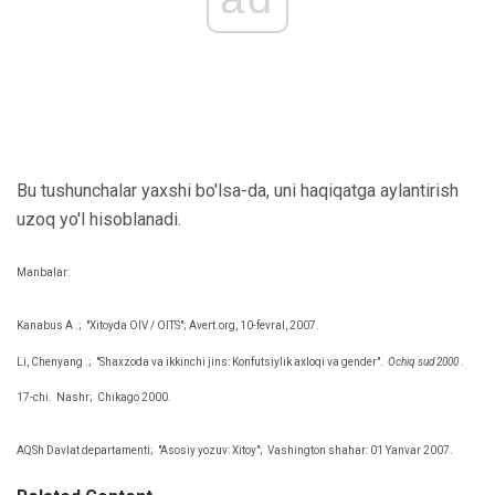
Bu tushunchalar yaxshi bo'lsa-da, uni haqiqatga aylantirish
uzoq yo'l hisoblanadi.
Manbalar:
Kanabus A .;
"Xitoyda OIV / OITS"; Avert.org, 10-fevral, 2007.
Li, Chenyang .;
"Shaxzoda va ikkinchi jins: Konfutsiylik axloqi va gender".
Ochiq sud 2000
.
17-chi.
Nashr;
Chikago 2000.
AQSh Davlat departamenti;
"Asosiy yozuv: Xitoy";
Vashington shahar: 01 Yanvar 2007.