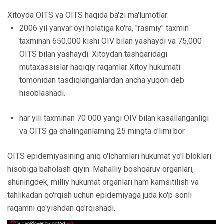
Xitoyda OITS va OITS haqida ba'zi ma'lumotlar:
2006 yil yanvar oyi holatiga ko'ra, "rasmiy" taxmin
taxminan 650,000 kishi OIV bilan yashaydi va 75,000
OITS bilan yashaydi. Xitoydan tashqaridagi
mutaxassislar haqiqiy raqamlar Xitoy hukumati
tomonidan tasdiqlanganlardan ancha yuqori deb
hisoblashadi.
har yili taxminan 70 000 yangi OIV bilan kasallanganligi
va OITS ga chalinganlarning 25 mingta o'limi bor
OITS epidemiyasining aniq o'lchamlari hukumat yo'l bloklari
hisobiga baholash qiyin. Mahalliy boshqaruv organlari,
shuningdek, milliy hukumat organlari ham kamsitilish va
tahlikadan qo'rqish uchun epidemiyaga juda ko'p sonli
raqamni qo'yishdan qo'rqishadi.