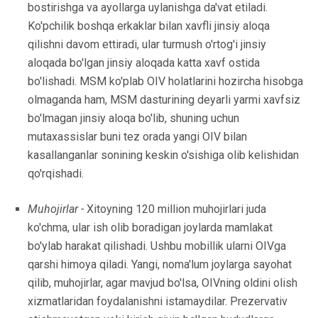
bostirishga va ayollarga uylanishga da'vat etiladi.
Ko'pchilik boshqa erkaklar bilan xavfli jinsiy aloqa
qilishni davom ettiradi, ular turmush o'rtog'i jinsiy
aloqada bo'lgan jinsiy aloqada katta xavf ostida
bo'lishadi. MSM ko'plab OIV holatlarini hozircha hisobga
olmaganda ham, MSM dasturining deyarli yarmi xavfsiz
bo'lmagan jinsiy aloqa bo'lib, shuning uchun
mutaxassislar buni tez orada yangi OIV bilan
kasallanganlar sonining keskin o'sishiga olib kelishidan
qo'rqishadi.
Muhojirlar -
Xitoyning 120 million muhojirlari juda
ko'chma, ular ish olib boradigan joylarda mamlakat
bo'ylab harakat qilishadi. Ushbu mobillik ularni OIVga
qarshi himoya qiladi. Yangi, noma'lum joylarga sayohat
qilib, muhojirlar, agar mavjud bo'lsa, OIVning oldini olish
xizmatlaridan foydalanishni istamaydilar. Prezervativ