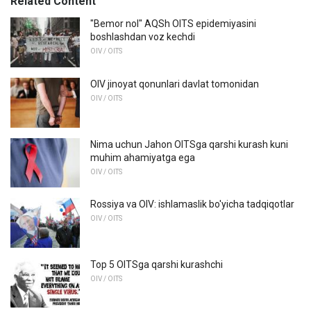
Related Content
"Bemor nol" AQSh OITS epidemiyasini
boshlashdan voz kechdi
OIV / OITS
OIV jinoyat qonunlari davlat tomonidan
OIV / OITS
Nima uchun Jahon OITSga qarshi kurash kuni
muhim ahamiyatga ega
OIV / OITS
Rossiya va OIV: ishlamaslik bo'yicha tadqiqotlar
OIV / OITS
Top 5 OITSga qarshi kurashchi
OIV / OITS