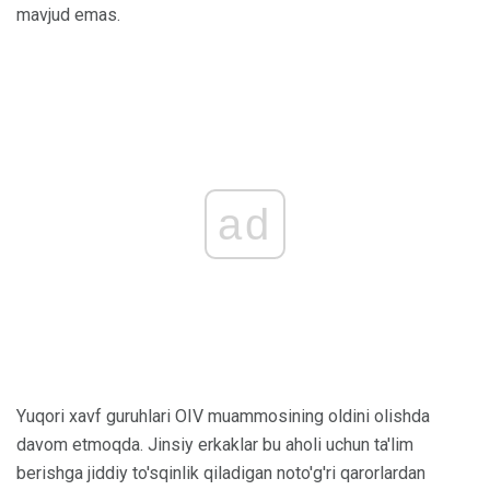
mavjud emas.
ad
Yuqori xavf guruhlari OIV muammosining oldini olishda
davom etmoqda. Jinsiy erkaklar bu aholi uchun ta'lim
berishga jiddiy to'sqinlik qiladigan noto'g'ri qarorlardan