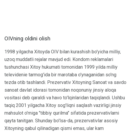
OIVning oldini olish
1998 yilgacha Xitoyda OIV bilan kurashish bo'yicha milliy,
uzoq muddatli rejalar mavjud edi. Kondom reklamalari
tushunchasi Xitoy hukumati tomonidan 1999 yilda milliy
televidenie tarmog'ida bir marotaba o'ynaganidan so'ng
tezda otib tashlandi. Prezervativ Xitoyning Sanoat va savdo
sanoat davlat idorasi tomonidan noqonuniy jinsiy aloqa
vositasi deb qaraldi va havo to'lqinlaridan taqiqlandi. Ushbu
taqiq 2001 yilgacha Xitoy sog'liqni saqlash vazirligi jinsiy
mahsulot o'rniga "tibbiy qurilma" sifatida prezervativlarni
qayta tanitgan. Shunday bo'lsa-da, prezervativlar asosiy
Xitoyning qabul qilinadigan qismi emas, ular kam