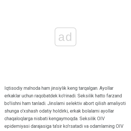
ad
Iqtisodiy ma'noda ham jinsiylik keng tarqalgan. Ayollar
erkaklar uchun raqobatdek ko'rinadi. Seksilik hatto farzand
bo'lishni ham tanladi. Jinslarni selektiv abort qilish amaliyoti
shunga o'xshash odatiy holdirki, erkak bolalarni ayollar
chaqaloqlarga nisbati kengaymoqda. Seksilik OIV
epidemiyasi darajasiga ta'sir ko'rsatadi va odamlarning OIV