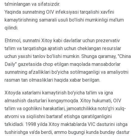
ta'minlangan va sifatsizdir.
Yaqinda sunnatning OIV infeksiyasi tarqalishi xavfini
kamaytirishning samarali usuli bo'lishi mumkinligi ma'lum
qilindi.
Ehtimol, sunnatni Xitoy kabi davlatlar uchun prezervativ
ta'lim va tarqatishga ajratish uchun cheklangan resurslar
uchun yaxshi tanlov bo'lishi mumkin. Shunga qaramay, "China
Daily" gazetasida chop etilgan maqolada mansabdorlar
sunnatning afzalliklari bo'yicha sotilmaganligi va amaliyotni
rasman tan olmasliklari haqida xabar berilgan.
Xitoyda xatarlarni kamaytirish bo'yicha ta'lim va igna
almashish dasturlari kengaymoqda. Xitoy hukumati, OIV
ta'lim va ogohlikni harakatlari, jamoatchilikka noto'g'ri xulq-
atvorni va siqilishni bartaraf etishga qaratilganligini
ta'kidladi. 1998 yilda Xitoy maktablarda VIC dasturini ishga
tushirishga va'da berdi, ammo bugungi kunda bunday dastur