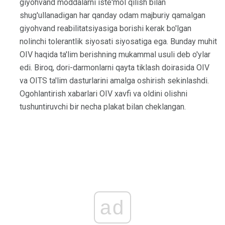
giyohvand moddalarni iste'mol qilish bilan
shug'ullanadigan har qanday odam majburiy qamalgan
giyohvand reabilitatsiyasiga borishi kerak bo'lgan
nolinchi tolerantlik siyosati siyosatiga ega. Bunday muhit
OIV haqida ta'lim berishning mukammal usuli deb o'ylar
edi. Biroq, dori-darmonlarni qayta tiklash doirasida OIV
va OITS ta'lim dasturlarini amalga oshirish sekinlashdi.
Ogohlantirish xabarlari OIV xavfi va oldini olishni
tushuntiruvchi bir necha plakat bilan cheklangan.
ad