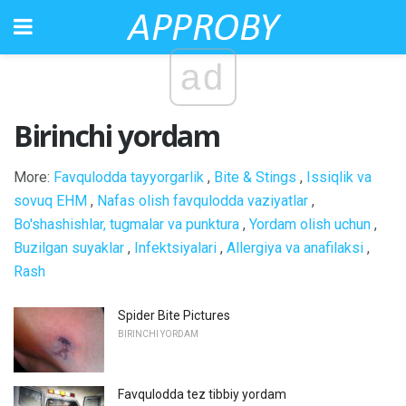
ad
Birinchi yordam
More:
Favqulodda tayyorgarlik
,
Bite & Stings
,
Issiqlik va
sovuq EHM
,
Nafas olish favqulodda vaziyatlar
,
Bo'shashishlar, tugmalar va punktura
,
Yordam olish uchun
,
Buzilgan suyaklar
,
Infektsiyalari
,
Allergiya va anafilaksi
,
Rash
Spider Bite Pictures
BIRINCHI YORDAM
Favqulodda tez tibbiy yordam